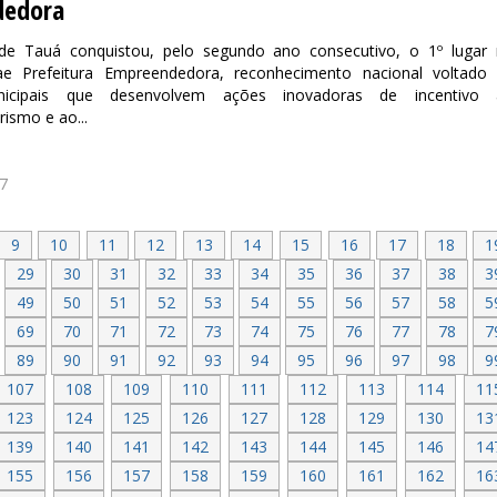
dedora
de Tauá conquistou, pelo segundo ano consecutivo, o 1º lugar
e Prefeitura Empreendedora, reconhecimento nacional voltado
nicipais que desenvolvem ações inovadoras de incentivo 
ismo e ao...
7
9
10
11
12
13
14
15
16
17
18
1
29
30
31
32
33
34
35
36
37
38
3
49
50
51
52
53
54
55
56
57
58
5
69
70
71
72
73
74
75
76
77
78
7
89
90
91
92
93
94
95
96
97
98
9
107
108
109
110
111
112
113
114
11
123
124
125
126
127
128
129
130
13
139
140
141
142
143
144
145
146
14
155
156
157
158
159
160
161
162
16