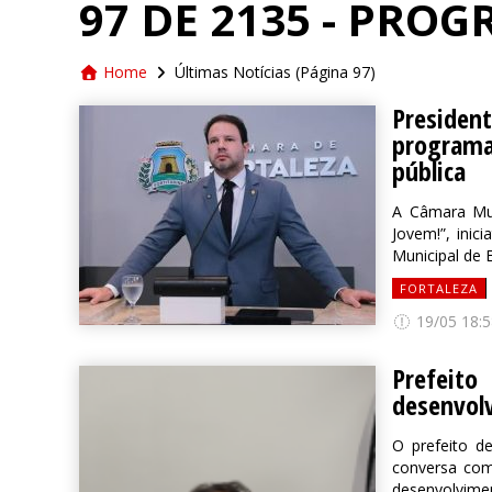
97 DE 2135 - PRO
Home
Últimas Notícias
(Página 97)
Presiden
program
pública
A Câmara Muni
Jovem!”, inic
Municipal de 
FORTALEZA
19/05 18:5
Prefei
desenvol
O prefeito d
conversa co
desenvolvim