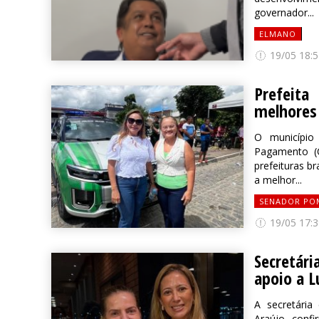
governador...
ELMANO
19/05 18:5
Prefeita
melhores 
O município
Pagamento (C
prefeituras b
a melhor...
SENADOR PO
19/05 17:3
Secretári
apoio a L
A secretária
Araújo, conf