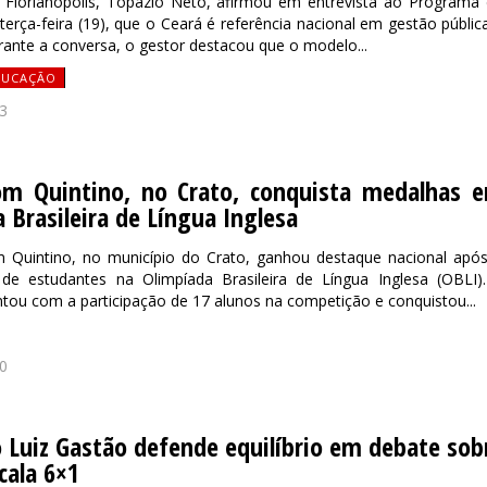
e Florianópolis, Topázio Neto, afirmou em entrevista ao Programa
terça-feira (19), que o Ceará é referência nacional em gestão públic
ante a conversa, o gestor destacou que o modelo...
DUCAÇÃO
3
om Quintino, no Crato, conquista medalhas 
 Brasileira de Língua Inglesa
 Quintino, no município do Crato, ganhou destaque nacional apó
e estudantes na Olimpíada Brasileira de Língua Inglesa (OBLI)
ontou com a participação de 17 alunos na competição e conquistou...
0
Luiz Gastão defende equilíbrio em debate sob
cala 6×1