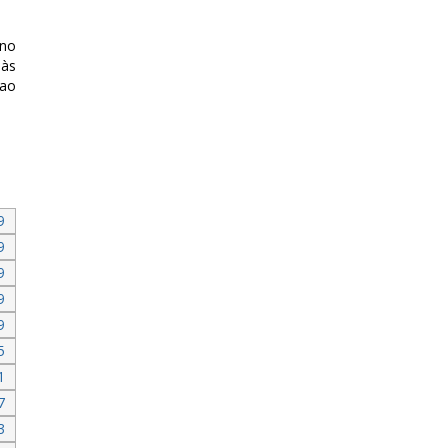
 no
 às
ao
9
9
9
9
9
5
1
7
3