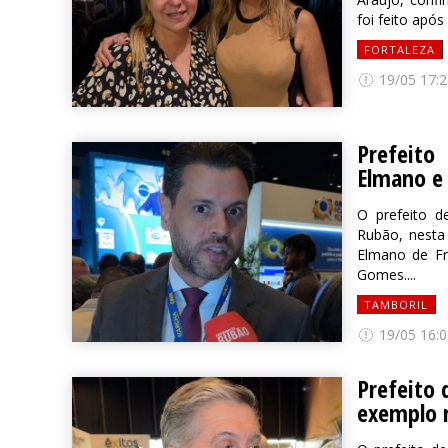
foi feito após
FORTALEZA
19/05 17:2
Prefeito
Elmano e
O prefeito d
Rubão, nesta 
Elmano de Fr
Gomes....
TAMBORIL
19/05 16:0
Prefeito 
exemplo 