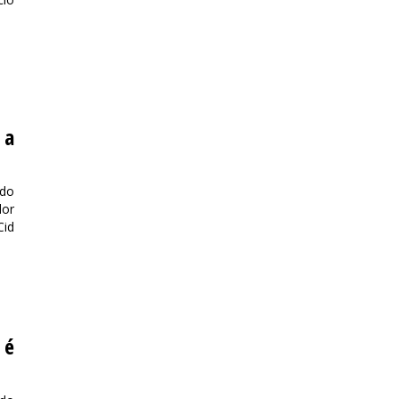
 a
 do
dor
Cid
 é