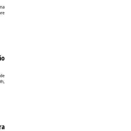
 na
bre
ão
 de
9h,
ra