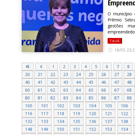
Empreen
O município 
Prêmio Sebra
gestões mu
empreendedor
TAUÁ
18/05 23:2
1
2
3
4
5
6
7
8
20
21
22
23
24
25
26
27
28
40
41
42
43
44
45
46
47
48
60
61
62
63
64
65
66
67
68
80
81
82
83
84
85
86
87
88
100
101
102
103
104
105
106
116
117
118
119
120
121
122
132
133
134
135
136
137
138
148
149
150
151
152
153
154