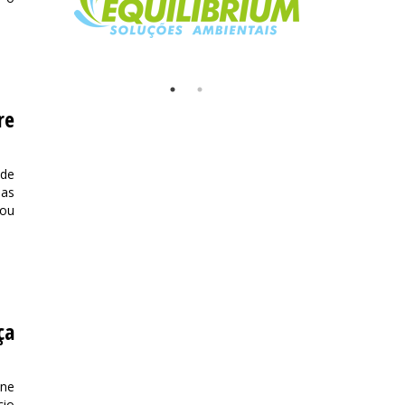
re
de
das
çou
ça
ane
cio