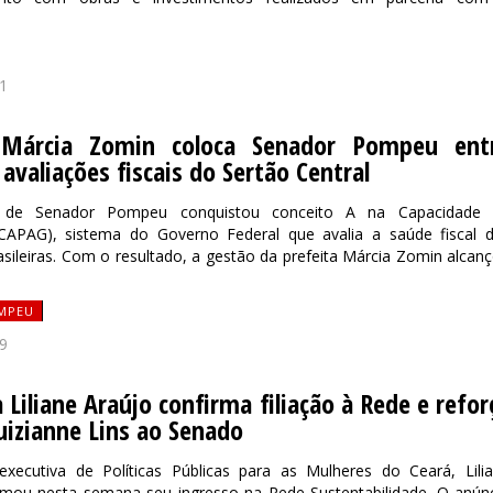
1
 Márcia Zomin coloca Senador Pompeu ent
avaliações fiscais do Sertão Central
 de Senador Pompeu conquistou conceito A na Capacidade 
APAG), sistema do Governo Federal que avalia a saúde fiscal 
rasileiras. Com o resultado, a gestão da prefeita Márcia Zomin alcan
MPEU
9
a Liliane Araújo confirma filiação à Rede e refor
uizianne Lins ao Senado
 executiva de Políticas Públicas para as Mulheres do Ceará, Lili
irmou nesta semana seu ingresso na Rede Sustentabilidade. O anún