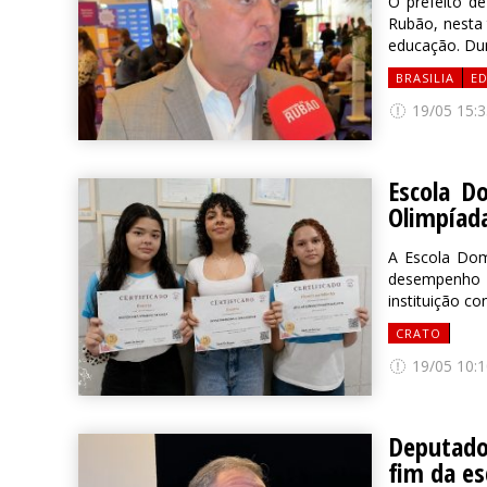
O prefeito d
Rubão, nesta 
educação. Dur
BRASILIA
E
19/05 15:3
Escola D
Olimpíada
A Escola Dom
desempenho d
instituição c
CRATO
19/05 10:1
Deputado 
fim da es