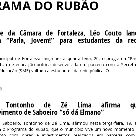
GRAMA DO RUBÃO
te da Câmara de Fortaleza, Léo Couto lan
a “Parla, Jovem!” para estudantes da re
cipal de Fortaleza lança nesta quarta-feira, 20, o programa “Par
iativa de educação política desenvolvida em parceria com a Secreta
Educação (SME) voltada a estudantes da rede pública. O...
8
to Tontonho de Zé Lima afirma q
vimento de Saboeiro “só dá Elmano”
e Saboeiro, Tontonho de Zé Lima, afirmou nesta terça-feira, 19,
m o Programa do Rubão, que o município vive um novo momento
ento com obras e investimentos realizados em parceria co