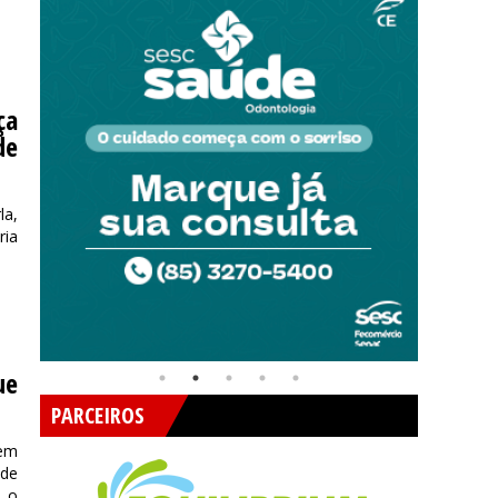
ça
de
la,
ria
ue
PARCEIROS
 em
 de
m o