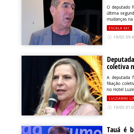
O deputado f
última segun
mudanças na e
ESCALA 6X1
19/05 09:4
Deputada 
coletiva 
A deputada f
filiação cole
no Hotel Luzei
LUIZIANNE LI
19/05 01:0
Tauá é b