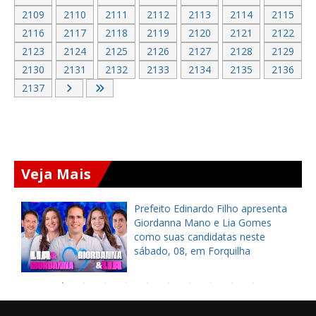
2109
2110
2111
2112
2113
2114
2115
2116
2117
2118
2119
2120
2121
2122
2123
2124
2125
2126
2127
2128
2129
2130
2131
2132
2133
2134
2135
2136
2137
Veja Mais
Prefeito de Caucaia, Naumi
Amorim, anuncia regulamentação
de nível superior e entrega
fardamentos a agentes da AMT