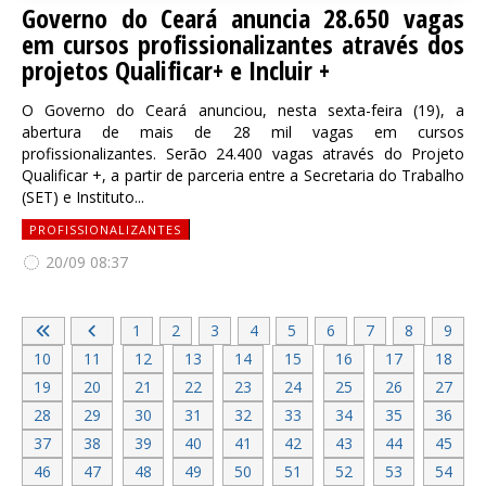
Governo do Ceará anuncia 28.650 vagas
em cursos profissionalizantes através dos
projetos Qualificar+ e Incluir +
O Governo do Ceará anunciou, nesta sexta-feira (19), a
abertura de mais de 28 mil vagas em cursos
profissionalizantes. Serão 24.400 vagas através do Projeto
Qualificar +, a partir de parceria entre a Secretaria do Trabalho
(SET) e Instituto...
PROFISSIONALIZANTES
20/09 08:37
1
2
3
4
5
6
7
8
9
10
11
12
13
14
15
16
17
18
19
20
21
22
23
24
25
26
27
28
29
30
31
32
33
34
35
36
37
38
39
40
41
42
43
44
45
46
47
48
49
50
51
52
53
54