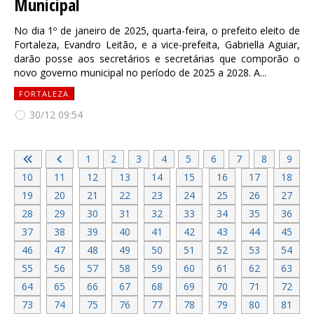
Municipal
No dia 1º de janeiro de 2025, quarta-feira, o prefeito eleito de
Fortaleza, Evandro Leitão, e a vice-prefeita, Gabriella Aguiar,
darão posse aos secretários e secretárias que comporão o
novo governo municipal no período de 2025 a 2028. A...
FORTALEZA
30/12 09:54
1
2
3
4
5
6
7
8
9
10
11
12
13
14
15
16
17
18
19
20
21
22
23
24
25
26
27
28
29
30
31
32
33
34
35
36
37
38
39
40
41
42
43
44
45
46
47
48
49
50
51
52
53
54
55
56
57
58
59
60
61
62
63
64
65
66
67
68
69
70
71
72
73
74
75
76
77
78
79
80
81