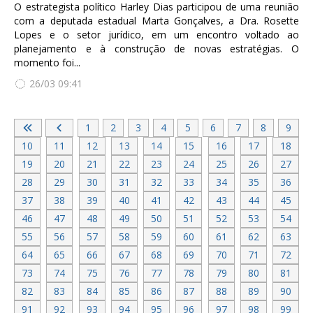
O estrategista político Harley Dias participou de uma reunião
com a deputada estadual Marta Gonçalves, a Dra. Rosette
Lopes e o setor jurídico, em um encontro voltado ao
planejamento e à construção de novas estratégias. O
momento foi...
26/03 09:41
1
2
3
4
5
6
7
8
9
10
11
12
13
14
15
16
17
18
19
20
21
22
23
24
25
26
27
28
29
30
31
32
33
34
35
36
37
38
39
40
41
42
43
44
45
46
47
48
49
50
51
52
53
54
55
56
57
58
59
60
61
62
63
64
65
66
67
68
69
70
71
72
73
74
75
76
77
78
79
80
81
82
83
84
85
86
87
88
89
90
91
92
93
94
95
96
97
98
99