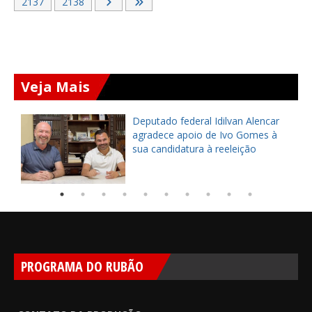
2137
2138
Veja Mais
Prefeito Dr. Leonildo entrega CRAS
do Sereno reformado e
modernizado em Ocara
PROGRAMA DO RUBÃO