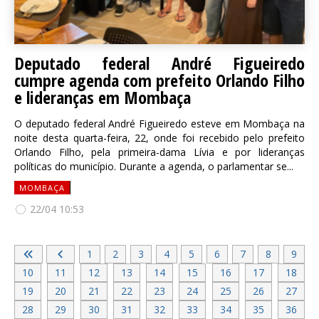
Deputado federal André Figueiredo
cumpre agenda com prefeito Orlando Filho
e lideranças em Mombaça
O deputado federal André Figueiredo esteve em Mombaça na
noite desta quarta-feira, 22, onde foi recebido pelo prefeito
Orlando Filho, pela primeira-dama Lívia e por lideranças
políticas do município. Durante a agenda, o parlamentar se...
MOMBAÇA
22/04 10:53
1
2
3
4
5
6
7
8
9
10
11
12
13
14
15
16
17
18
19
20
21
22
23
24
25
26
27
28
29
30
31
32
33
34
35
36