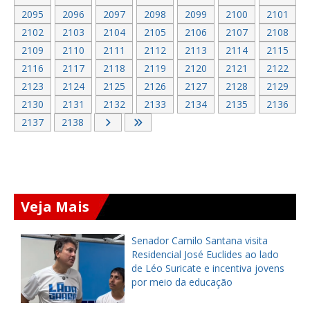
2095
2096
2097
2098
2099
2100
2101
2102
2103
2104
2105
2106
2107
2108
2109
2110
2111
2112
2113
2114
2115
2116
2117
2118
2119
2120
2121
2122
2123
2124
2125
2126
2127
2128
2129
2130
2131
2132
2133
2134
2135
2136
2137
2138
Veja Mais
São Benedito vira palco de grande
encontro de apoiadores de Gadyel
s
na última sexta-feira (7)