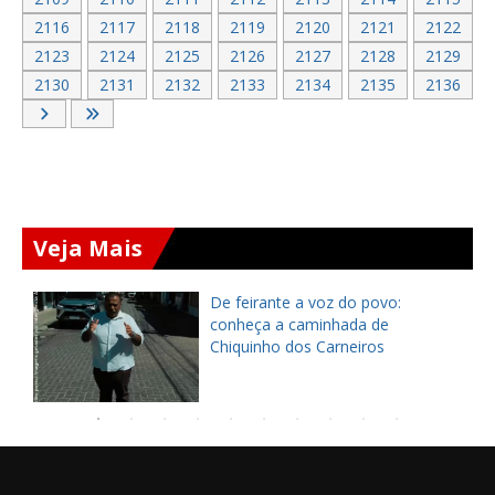
2116
2117
2118
2119
2120
2121
2122
2123
2124
2125
2126
2127
2128
2129
2130
2131
2132
2133
2134
2135
2136
Veja Mais
Prefeita de Guaiúba, Izabella
Fernandes anuncia construção de
casa para família por meio do
Projeto Corrente do Bem