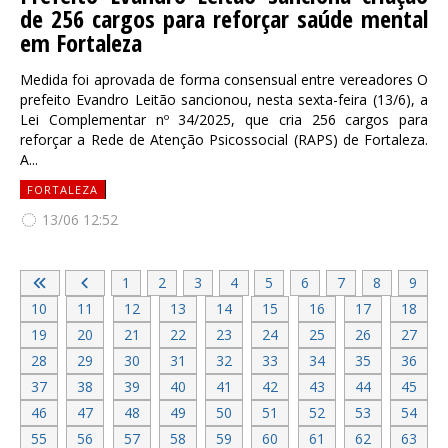
de 256 cargos para reforçar saúde mental
em Fortaleza
Medida foi aprovada de forma consensual entre vereadores O
prefeito Evandro Leitão sancionou, nesta sexta-feira (13/6), a
Lei Complementar nº 34/2025, que cria 256 cargos para
reforçar a Rede de Atenção Psicossocial (RAPS) de Fortaleza.
A...
FORTALEZA
13/06 12:52
1
2
3
4
5
6
7
8
9
10
11
12
13
14
15
16
17
18
19
20
21
22
23
24
25
26
27
28
29
30
31
32
33
34
35
36
37
38
39
40
41
42
43
44
45
46
47
48
49
50
51
52
53
54
55
56
57
58
59
60
61
62
63