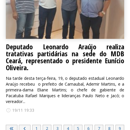
Deputado Leonardo Araújo realiza
tratativas partidárias na sede do MDB
Ceará, representado o presidente Eunício
Oliveira.
Na tarde desta terça-feira, 19, o deputado estadual Leonardo
Araújo recebeu o prefeito de Carnaubal, Ademir Martins, e a
primeira-dama Eliane Martins; o chefe de gabiente de
Pacatuba Rafael Marques e lideranças Paulo Neto e Jacó; o
vereador...
19/11 19:33
1
2
3
4
5
6
7
8
9