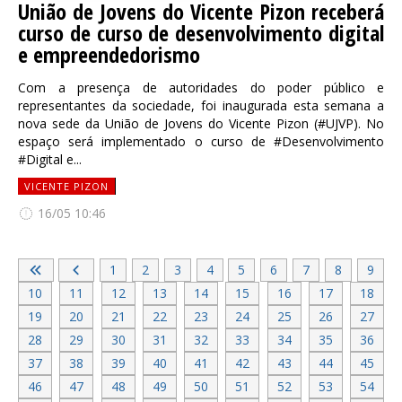
União de Jovens do Vicente Pizon receberá
curso de curso de desenvolvimento digital
e empreendedorismo
Com a presença de autoridades do poder público e
representantes da sociedade, foi inaugurada esta semana a
nova sede da União de Jovens do Vicente Pizon (#UJVP). No
espaço será implementado o curso de #Desenvolvimento
#Digital e...
VICENTE PIZON
16/05 10:46
1
2
3
4
5
6
7
8
9
10
11
12
13
14
15
16
17
18
19
20
21
22
23
24
25
26
27
28
29
30
31
32
33
34
35
36
37
38
39
40
41
42
43
44
45
46
47
48
49
50
51
52
53
54