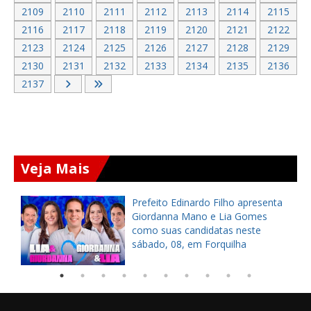
2109
2110
2111
2112
2113
2114
2115
2116
2117
2118
2119
2120
2121
2122
2123
2124
2125
2126
2127
2128
2129
2130
2131
2132
2133
2134
2135
2136
2137
Veja Mais
Prefeito de Caucaia, Naumi
Amorim, anuncia regulamentação
de nível superior e entrega
fardamentos a agentes da AMT