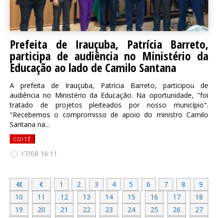
Prefeita de Irauçuba, Patrícia Barreto,
participa de audiência no Ministério da
Educação ao lado de Camilo Santana
A prefeita de Irauçuba, Patrícia Barreto, participou de
audiência no Ministério da Educação. Na oportunidade, "foi
tratado de projetos pleiteados por nosso município".
"Recebemos o compromisso de apoio do ministro Camilo
Santana na...
COITÉ
17/08 16:11
1
2
3
4
5
6
7
8
9
10
11
12
13
14
15
16
17
18
19
20
21
22
23
24
25
26
27