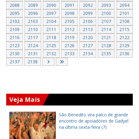
2088
2089
2090
2091
2092
2093
2094
2095
2096
2097
2098
2099
2100
2101
2102
2103
2104
2105
2106
2107
2108
2109
2110
2111
2112
2113
2114
2115
2116
2117
2118
2119
2120
2121
2122
2123
2124
2125
2126
2127
2128
2129
2130
2131
2132
2133
2134
2135
2136
2137
2138
Veja Mais
e
Prefeito Nezinho Farias convida
l
população para pedal com sorteio
de moto, TV, geladeira e bicicletas
em Horizonte