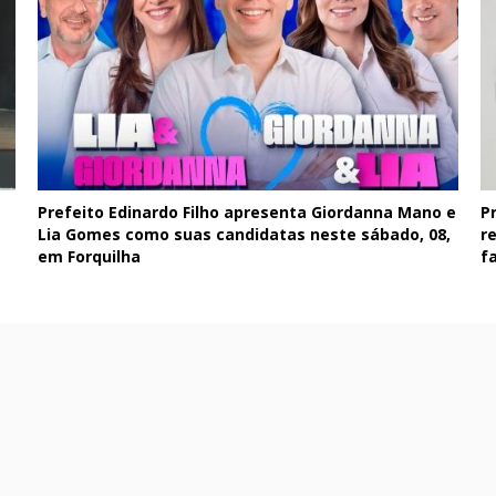
 e
Prefeito de Caucaia, Naumi Amorim, anuncia
C
,
regulamentação de nível superior e entrega
F
fardamentos a agentes da AMT