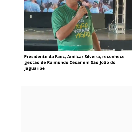
hece
Prefeito Edinardo Filho apresenta Giordanna Mano
Lia Gomes como suas candidatas neste sábado, 08
em Forquilha