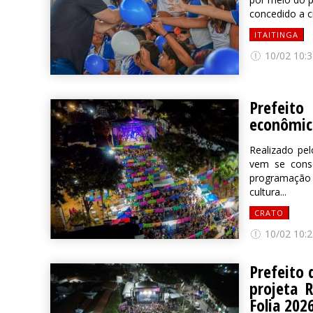
concedido a ci
ITAITINGA
10/02 10:3
Prefeit
econômico
Realizado pe
vem se cons
programação 
cultura...
CRATO
10/02 10:2
Prefeito 
projeta 
Folia 202