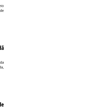
eio
 de
dã
ada
da,
de