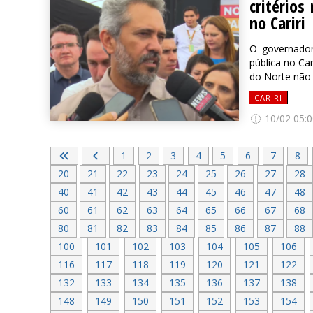
critérios
no Cariri
O governador
pública no Car
do Norte não 
CARIRI
10/02 05:0
1
2
3
4
5
6
7
8
20
21
22
23
24
25
26
27
28
40
41
42
43
44
45
46
47
48
60
61
62
63
64
65
66
67
68
80
81
82
83
84
85
86
87
88
100
101
102
103
104
105
106
116
117
118
119
120
121
122
132
133
134
135
136
137
138
148
149
150
151
152
153
154