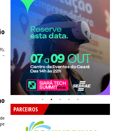
io
9),
I –
mo
PARCEIROS
 de
ape
.