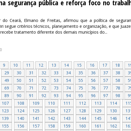
 na segurança pública e reforça foco no trabal
 do Ceará, Elmano de Freitas, afirmou que a política de segura
iri segue critérios técnicos, planejamento e organização, e que Juaze
recebe tratamento diferente dos demais municípios do...
0
9
10
11
12
13
14
15
16
17
18
1
29
30
31
32
33
34
35
36
37
38
3
49
50
51
52
53
54
55
56
57
58
5
69
70
71
72
73
74
75
76
77
78
7
89
90
91
92
93
94
95
96
97
98
9
107
108
109
110
111
112
113
114
11
123
124
125
126
127
128
129
130
13
139
140
141
142
143
144
145
146
14
155
156
157
158
159
160
161
162
16