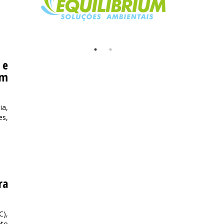
 e
em
ia,
es,
ra
C),
nto