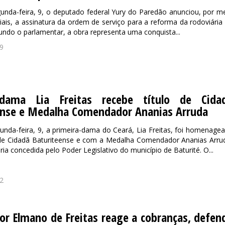
unda-feira, 9, o deputado federal Yury do Paredão anunciou, por m
iais, a assinatura da ordem de serviço para a reforma da rodoviária
undo o parlamentar, a obra representa uma conquista...
9
-dama Lia Freitas recebe título de Cida
ense e Medalha Comendador Ananias Arruda
unda-feira, 9, a primeira-dama do Ceará, Lia Freitas, foi homenage
 de Cidadã Baturiteense e com a Medalha Comendador Ananias Arru
ia concedida pelo Poder Legislativo do município de Baturité. O...
2
r Elmano de Freitas reage a cobranças, defen