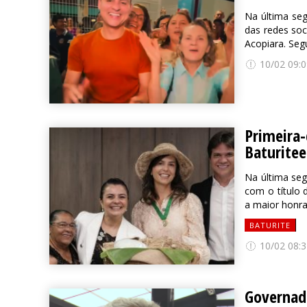
Na última seg
das redes soc
Acopiara. Seg
10/02 09:0
Primeira
Baturite
Na última seg
com o título
a maior honrar
BATURITE
10/02 08:3
Governado