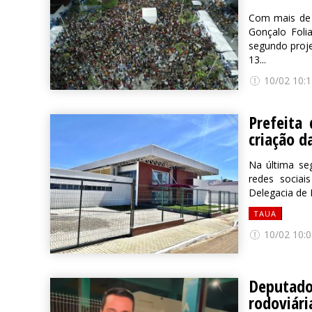
Com mais de 6
Gonçalo Foli
segundo proj
13...
10/02 10:1
Prefeita 
criação d
Na última seg
redes sociai
Delegacia de 
TAUA
10/02 10:0
Deputado
rodoviári