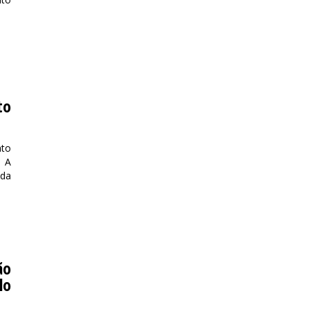
to
ato
. A
 da
ão
lo