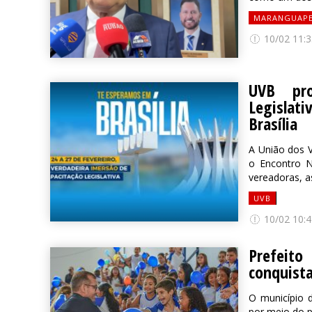
MARANGUAP
10/02 11:3
UVB pro
Legislat
Brasília
A União dos V
o Encontro N
vereadoras, a
UVB
10/02 10:4
Prefeito
conquista
O município d
por meio do 