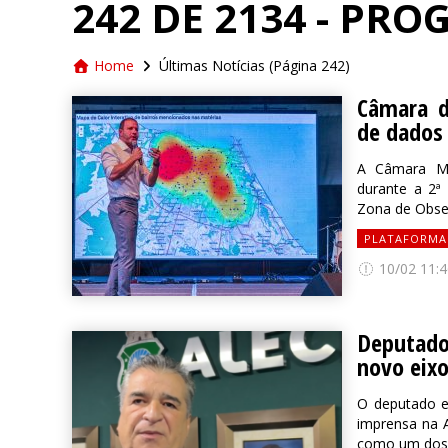
242 DE 2134 - PR
Home
Últimas Notícias
(Página 242)
Câmara d
de dados 
A Câmara Mun
durante a 2ª
Zona de Obser
PLATAFORMA
10/02 11:4
Deputado
novo eixo
O deputado es
imprensa na A
como um dos s