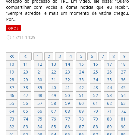
votação do processo do TRE. Em vídeo, ele disse: “Quero
compartilhar com vocês a ótima notícia que eu recebi”.
“Sempre acreditei e mais um momento de vitória chegou.
Por...
ORÓS
17/11 14:29
1
2
3
4
5
6
7
8
9
10
11
12
13
14
15
16
17
18
19
20
21
22
23
24
25
26
27
28
29
30
31
32
33
34
35
36
37
38
39
40
41
42
43
44
45
46
47
48
49
50
51
52
53
54
55
56
57
58
59
60
61
62
63
64
65
66
67
68
69
70
71
72
73
74
75
76
77
78
79
80
81
82
83
84
85
86
87
88
89
90
91
92
93
94
95
96
97
98
99