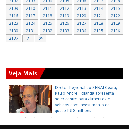
2102
2103
2104
2105
2106
2107
2108
2109
2110
2111
2112
2113
2114
2115
2116
2117
2118
2119
2120
2121
2122
2123
2124
2125
2126
2127
2128
2129
2130
2131
2132
2133
2134
2135
2136
2137
Veja Mais
Deputado federal Danilo Forte
alerta Elmano: “Já vi gente
começando com 70% e perder a
eleição”