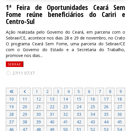
1ª Feira de Oportunidades Ceará Sem
Fome reúne beneficiários do Cariri e
Centro-Sul
Ação realizada pelo Governo do Ceará, em parceria com o
Sebrae/CE, acontece nos dias 28 e 29 de novembro, no Crato
O programa Ceará Sem Fome, uma parceria do Sebrae/CE
com o Governo do Estado e a Secretaria do Trabalho,
promove nos dias...
SEBRAE
27/11 07:37
1
2
3
4
5
6
7
8
9
10
11
12
13
14
15
16
17
18
19
20
21
22
23
24
25
26
27
28
29
30
31
32
33
34
35
36
37
38
39
40
41
42
43
44
45
46
47
48
49
50
51
52
53
54