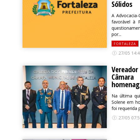
Sólidos
A Advocacia-G
favorável à 
questionamen
por...
FORTALEZA
27/05 14:4
Vereador
Câmara 
homenagem
Na última qui
Solene em ho
foi requerida
27/05 07:5