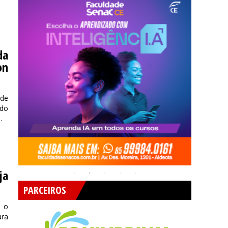
da
on
 de
 do
.
ja
PARCEIROS
, o
ura
.