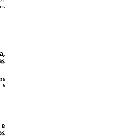
 21
 os
a,
as
stá
, a
 e
os