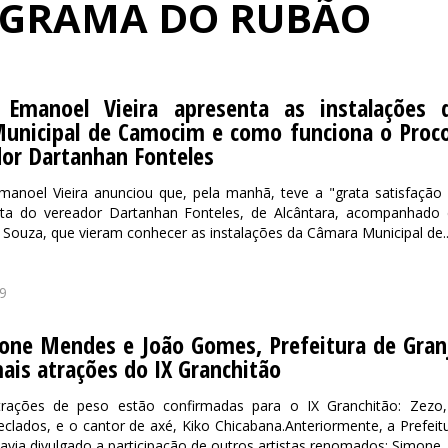
ROGRAMA DO RUBÃO
 Emanoel Vieira apresenta as instalações 
unicipal de Camocim e como funciona o Proc
dor Dartanhan Fonteles
manoel Vieira anunciou que, pela manhã, teve a "grata satisfação
sita do vereador Dartanhan Fonteles, de Alcântara, acompanhado
 Souza, que vieram conhecer as instalações da Câmara Municipal de..
9
one Mendes e João Gomes, Prefeitura de Gran
ais atrações do IX Granchitão
rações de peso estão confirmadas para o IX Granchitão: Zezo
teclados, e o cantor de axé, Kiko Chicabana.Anteriormente, a Prefeit
havia divulgado a participação de outros artistas renomados: Simone..