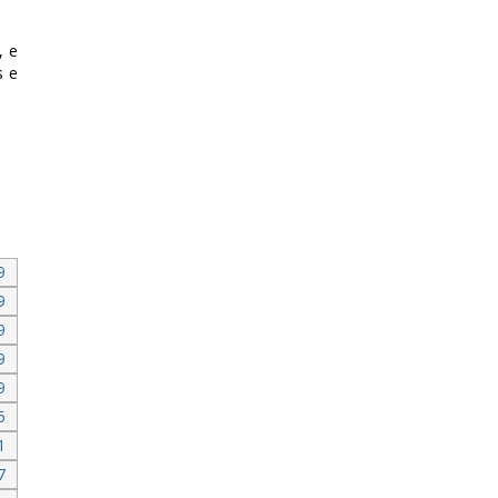
, e
s e
9
9
9
9
9
5
1
7