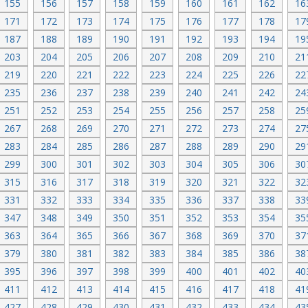
155
156
157
158
159
160
161
162
16
171
172
173
174
175
176
177
178
17
187
188
189
190
191
192
193
194
19
203
204
205
206
207
208
209
210
21
219
220
221
222
223
224
225
226
22
235
236
237
238
239
240
241
242
24
251
252
253
254
255
256
257
258
25
267
268
269
270
271
272
273
274
27
283
284
285
286
287
288
289
290
29
299
300
301
302
303
304
305
306
30
315
316
317
318
319
320
321
322
32
331
332
333
334
335
336
337
338
33
347
348
349
350
351
352
353
354
35
363
364
365
366
367
368
369
370
37
379
380
381
382
383
384
385
386
38
395
396
397
398
399
400
401
402
40
411
412
413
414
415
416
417
418
41
427
428
429
430
431
432
433
434
43