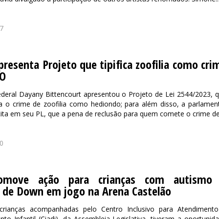
7
resenta Projeto que tipifica zoofilia como cri
O
deral Dayany Bittencourt apresentou o Projeto de Lei 2544/2023, 
rna o crime de zoofilia como hediondo; para além disso, a parlamen
cita em seu PL, que a pena de reclusão para quem comete o crime de.
0
romove ação para crianças com autismo
 de Down em jogo na Arena Castelão
crianças acompanhadas pelo Centro Inclusivo para Atendiment
to Infantil (Ciadi), da Assembleia Legislativa, tiveram a oportunid