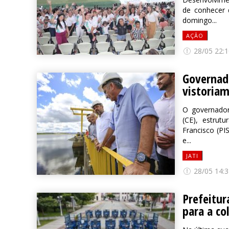
de conhecer 
domingo...
AÇÃO
28/05 22:1
Governad
vistoriam
O governador
(CE), estrut
Francisco (PI
e...
JATI
28/05 14:3
Prefeitur
para a co