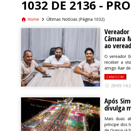
1032 DE 2136 - P
Home
Últimas Notícias
(Página 1032)
Vereador
Câmara M
ao verea
O vereador E
receber a vi
amigo Rair de
CAMOCIM
29/05 14:2
Após Sim
divulga m
Mais duas at
príncipe dos 
de Granja já 