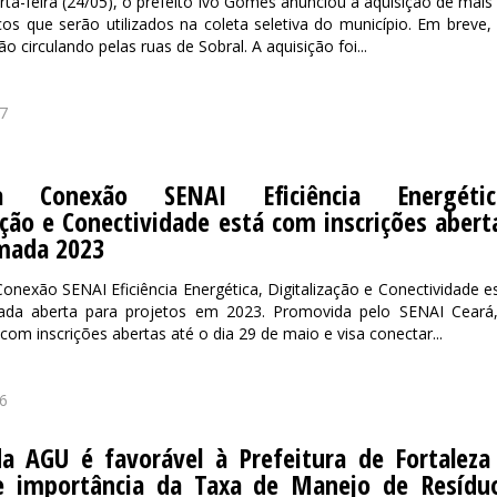
rta-feira (24/05), o prefeito Ivo Gomes anunciou a aquisição de mais
ricos que serão utilizados na coleta seletiva do município. Em breve,
ão circulando pelas ruas de Sobral. A aquisição foi...
7
a Conexão SENAI Eficiência Energétic
ação e Conectividade está com inscrições abert
mada 2023
nexão SENAI Eficiência Energética, Digitalização e Conectividade e
da aberta para projetos em 2023. Promovida pelo SENAI Ceará
á com inscrições abertas até o dia 29 de maio e visa conectar...
6
da AGU é favorável à Prefeitura de Fortaleza
e importância da Taxa de Manejo de Resídu