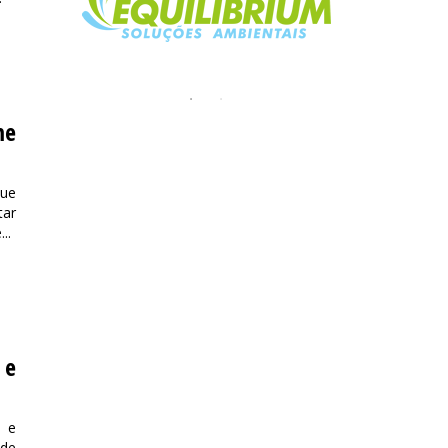
me
que
tar
..
 e
o e
ade