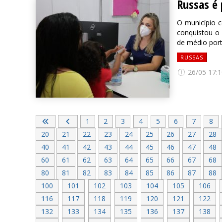
Russas é 
O município c
conquistou o 
de médio port
RUSSAS
26/05 17:1
1
2
3
4
5
6
7
8
20
21
22
23
24
25
26
27
28
40
41
42
43
44
45
46
47
48
60
61
62
63
64
65
66
67
68
80
81
82
83
84
85
86
87
88
100
101
102
103
104
105
106
116
117
118
119
120
121
122
132
133
134
135
136
137
138