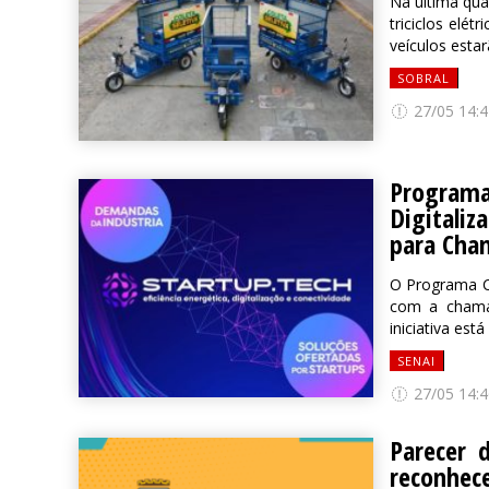
Na última qua
triciclos elét
veículos estar
SOBRAL
27/05 14:4
Program
Digitaliz
para Cha
O Programa Co
com a chama
iniciativa est
SENAI
27/05 14:4
Parecer 
reconhec