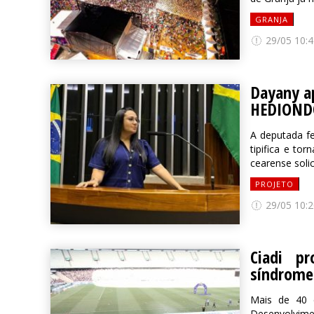
GRANJA
29/05 10:4
Dayany ap
HEDIOND
A deputada fe
tipifica e to
cearense soli
PROJETO
29/05 10:2
Ciadi p
síndrome
Mais de 40 
Desenvolvimen