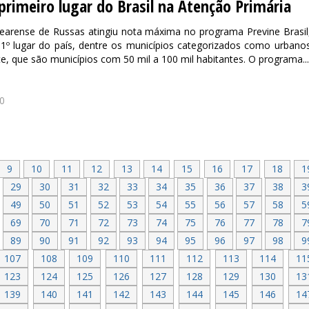
primeiro lugar do Brasil na Atenção Primária
earense de Russas atingiu nota máxima no programa Previne Brasil
1º lugar do país, dentre os municípios categorizados como urbano
e, que são municípios com 50 mil a 100 mil habitantes. O programa...
0
9
10
11
12
13
14
15
16
17
18
1
29
30
31
32
33
34
35
36
37
38
3
49
50
51
52
53
54
55
56
57
58
5
69
70
71
72
73
74
75
76
77
78
7
89
90
91
92
93
94
95
96
97
98
9
107
108
109
110
111
112
113
114
11
123
124
125
126
127
128
129
130
13
139
140
141
142
143
144
145
146
14