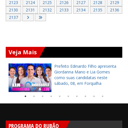
2123
2124
2125
2126
2127
2128
2129
2130
2131
2132
2133
2134
2135
2136
2137
Veja Mais
Prefeito de Caucaia, Naumi
Amorim, anuncia regulamentação
de nível superior e entrega
fardamentos a agentes da AMT
PROGRAMA DO RUBÃO