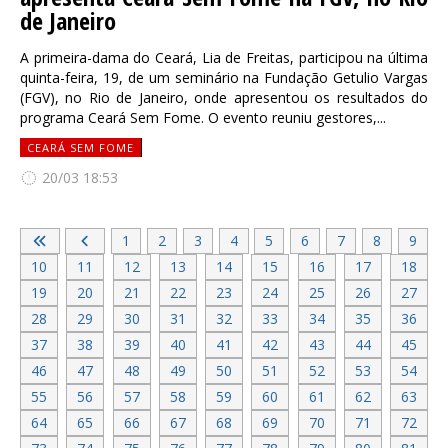
de Janeiro
A primeira-dama do Ceará, Lia de Freitas, participou na última
quinta-feira, 19, de um seminário na Fundação Getulio Vargas
(FGV), no Rio de Janeiro, onde apresentou os resultados do
programa Ceará Sem Fome. O evento reuniu gestores,...
CEARÁ SEM FOME
20/03 18:53
1
2
3
4
5
6
7
8
9
10
11
12
13
14
15
16
17
18
19
20
21
22
23
24
25
26
27
28
29
30
31
32
33
34
35
36
37
38
39
40
41
42
43
44
45
46
47
48
49
50
51
52
53
54
55
56
57
58
59
60
61
62
63
64
65
66
67
68
69
70
71
72