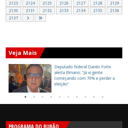
2123
2124
2125
2126
2127
2128
2129
2130
2131
2132
2133
2134
2135
2136
2137
Veja Mais
Presidente da Faec, Amílcar
Silveira, reconhece gestão de
Raimundo César em São João do
Jaguaribe
PROGRAMA DO RUBÃO