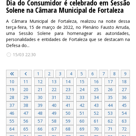
Dia do Consumidor é celebrado em Sessão
Solene na Câmara Municipal de Fortaleza
A Câmara Municipal de Fortaleza, realizou na noite dessa
terça-feira, 15 de março de 2022, no Plenário Fausto Arruda,
uma Sessão Solene para homenagear as autoridades,
personalidades e entidades de Fortaleza que se destacam na
Defesa do...
15/03 22:30
1
2
3
4
5
6
7
8
9
10
11
12
13
14
15
16
17
18
19
20
21
22
23
24
25
26
27
28
29
30
31
32
33
34
35
36
37
38
39
40
41
42
43
44
45
46
47
48
49
50
51
52
53
54
55
56
57
58
59
60
61
62
63
64
65
66
67
68
69
70
71
72