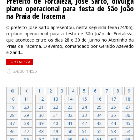
Prefeito de Fortaleza, José Sarto, divulga
plano operacional para festa de São João
na Praia de Iracema
O prefeito José Sarto apresentou, nesta segunda-feira (24/06),
o plano operacional para a festa de São João de Fortaleza,
que acontece entre os dias 28 e 30 de junho no Aterrinho da
Praia de Iracema. O evento, comandado por Geraldo Azevedo
e Xand...
FORTALEZA
24/06 14:55
1
2
3
4
5
6
7
8
9
10
11
12
13
14
15
16
17
18
19
20
21
22
23
24
25
26
27
28
29
30
31
32
33
34
35
36
37
38
39
40
41
42
43
44
45
46
47
48
49
50
51
52
53
54
55
56
57
58
59
60
61
62
63