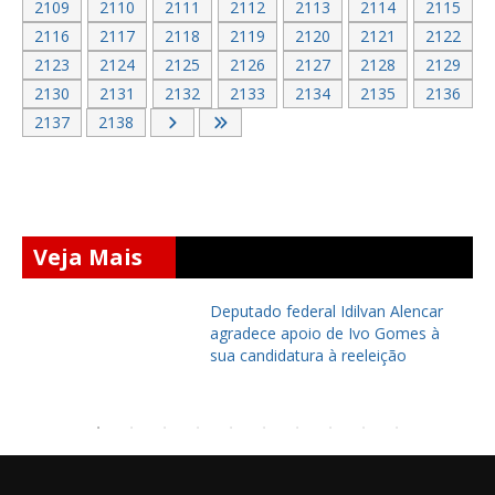
2109
2110
2111
2112
2113
2114
2115
2116
2117
2118
2119
2120
2121
2122
2123
2124
2125
2126
2127
2128
2129
2130
2131
2132
2133
2134
2135
2136
2137
2138
Veja Mais
Prefeito Dr. Leonildo entrega CRAS
do Sereno reformado e
modernizado em Ocara