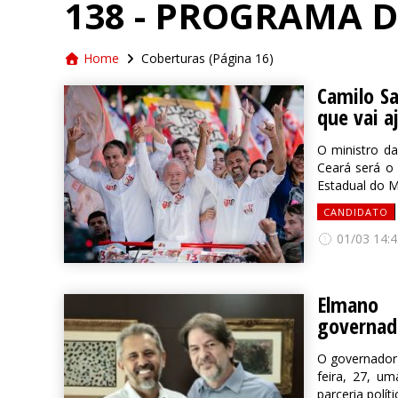
138 - PROGRAMA 
Home
Coberturas
(Página 16)
Camilo Sa
que vai 
O ministro d
Ceará será o
Estadual do MD
CANDIDATO
01/03 14:4
Elmano 
governado
O governador 
feira, 27, u
parceria polít