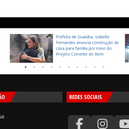
Prefeita de Guaiúba, Izabella
Fernandes anuncia construção de
casa para família por meio do
Projeto Corrente do Bem
ÃO
REDES SOCIAIS
ÃO