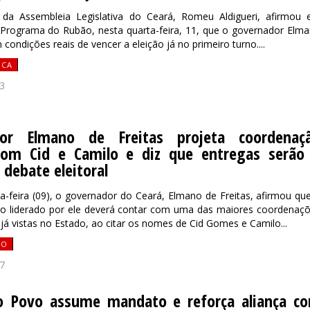
 da Assembleia Legislativa do Ceará, Romeu Aldigueri, afirmou
 Programa do Rubão, nesta quarta-feira, 11, que o governador Elm
 condições reais de vencer a eleição já no primeiro turno....
ICA
3
dor Elmano de Freitas projeta coordenaç
 com Cid e Camilo e diz que entregas serão
 debate eleitoral
-feira (09), o governador do Ceará, Elmano de Freitas, afirmou qu
ico liderado por ele deverá contar com uma das maiores coordenaç
á vistas no Estado, ao citar os nomes de Cid Gomes e Camilo...
ÃO
7
o Povo assume mandato e reforça aliança c