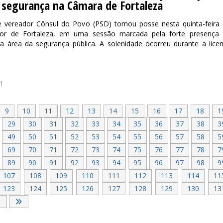
 segurança na Câmara de Fortaleza
e vereador Cônsul do Povo (PSD) tomou posse nesta quinta-feira 
or de Fortaleza, em uma sessão marcada pela forte presença
a área da segurança pública. A solenidade ocorreu durante a lice
1
9
10
11
12
13
14
15
16
17
18
1
29
30
31
32
33
34
35
36
37
38
3
49
50
51
52
53
54
55
56
57
58
5
69
70
71
72
73
74
75
76
77
78
7
89
90
91
92
93
94
95
96
97
98
9
107
108
109
110
111
112
113
114
11
123
124
125
126
127
128
129
130
13