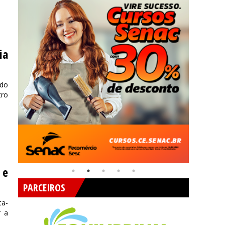
ia
 do
tro
 e
PARCEIROS
ta-
r a
.