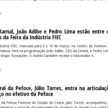
6
Karnal, João Adibe e Pedro Lima estão entre 
 da Feira da Indústria FIEC
dústria FIEC, marcada para 9 e 10 de março, no Centro de Eventos
taleza, terá na programação João Adibe, CEO da Cimed, e Pedro Li
 Grupo 3corações. O evento também recebe o historiador e...
3
ral da Pefoce, Júlio Torres, entra na articulaç
ço no efetivo da Pefoce
l da Perícia Forense do Estado do Ceará, Júlio Torres, acompanhou
gislativa a votação da mensagem do Governo do Estado que solicit