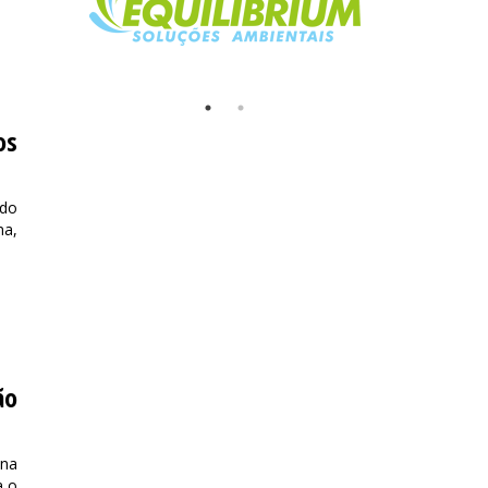
os
 do
ma,
ão
 na
a o