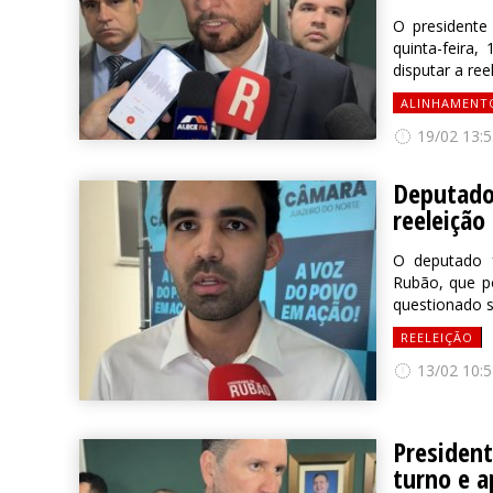
O presidente
quinta-feira
disputar a re
ALINHAMENT
19/02 13:5
Deputad
reeleição
O deputado 
Rubão, que p
questionado s
REELEIÇÃO
13/02 10:5
President
turno e a