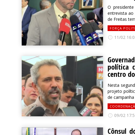
O presidente
entrevista ao
de Freitas tem
FORÇA POLIT
11/02 16:0
Governa
política
centro do
Nesta segunda
projeto polít
de campanha j
COORDENAÇ
09/02 17:5
Cônsul d