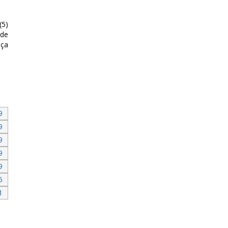
(5)
 de
nça
9
9
9
9
9
5
1