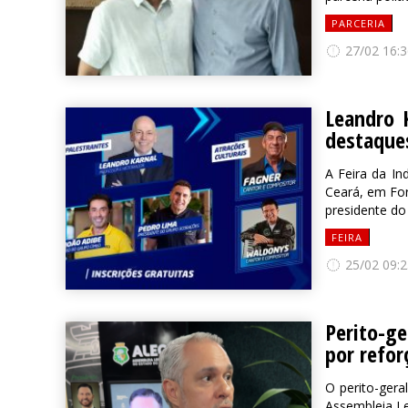
PARCERIA
27/02 16:3
Leandro 
destaques
A Feira da In
Ceará, em For
presidente do
FEIRA
25/02 09:2
Perito-ge
por refor
O perito-gera
Assembleia Le