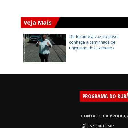
Veja Mais
ará
De feirante a voz do povo:
 Chapada
conheça a caminhada de
 encontro
Chiquinho dos Carneiros
PROGRAMA DO RUB
CONTATO DA PRODUÇ
85 98801.0585