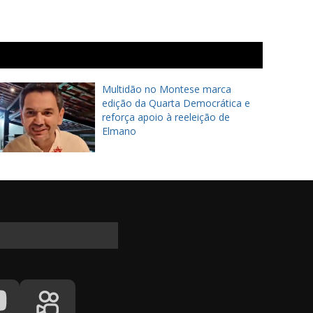
Multidão no Montese marca
edição da Quarta Democrática e
reforça apoio à reeleição de
Elmano