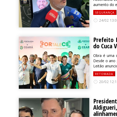
aumento do ef
SEGURANÇA
24/02 13:0
Prefeito
do Cuca V
Obra é uma d
Desde o ano p
Leitão anunci
RETOMADA
20/02 12:1
Presiden
Aldigue
alinhame