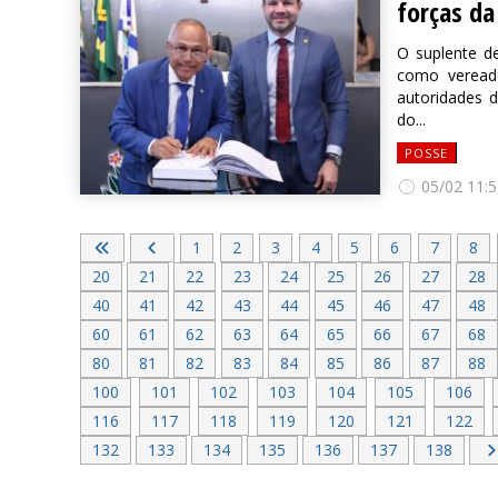
forças da
O suplente d
como veread
autoridades d
do...
POSSE
05/02 11:5
1
2
3
4
5
6
7
8
20
21
22
23
24
25
26
27
28
40
41
42
43
44
45
46
47
48
60
61
62
63
64
65
66
67
68
80
81
82
83
84
85
86
87
88
100
101
102
103
104
105
106
116
117
118
119
120
121
122
132
133
134
135
136
137
138