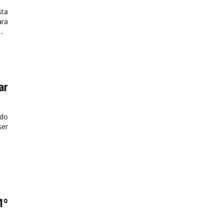
sta
ara
..
ar
 do
ser
1º