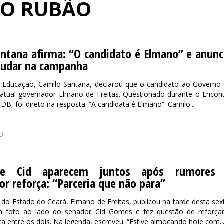
DO RUBÃO
ntana afirma: “O candidato é Elmano” e anunc
ajudar na campanha
a Educação, Camilo Santana, declarou que o candidato ao Governo
 atual governador Elmano de Freitas. Questionado durante o Encon
B, foi direto na resposta: “A candidata é Elmano”. Camilo...
3
e Cid aparecem juntos após rumores
r reforça: “Parceria que não para”
do Estado do Ceará, Elmano de Freitas, publicou na tarde desta sex
ma foto ao lado do senador Cid Gomes e fez questão de reforça
ica entre os dois. Na legenda, escreveu: “Estive almoçando hoje com..