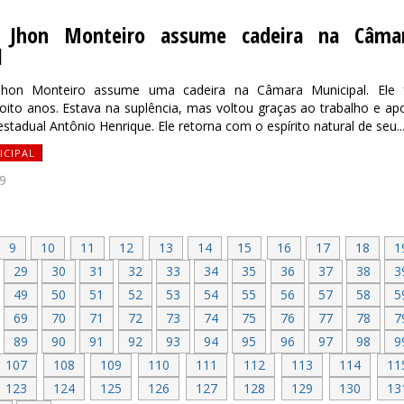
r Jhon Monteiro assume cadeira na Câma
l
Jhon Monteiro assume uma cadeira na Câmara Municipal. Ele 
oito anos. Estava na suplência, mas voltou graças ao trabalho e ap
stadual Antônio Henrique. Ele retorna com o espírito natural de seu..
ICIPAL
9
9
10
11
12
13
14
15
16
17
18
1
29
30
31
32
33
34
35
36
37
38
3
49
50
51
52
53
54
55
56
57
58
5
69
70
71
72
73
74
75
76
77
78
7
89
90
91
92
93
94
95
96
97
98
9
107
108
109
110
111
112
113
114
11
123
124
125
126
127
128
129
130
13