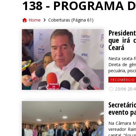
138 - PROGRAMA 
Home
Coberturas
(Página 61)
Presiden
que irá 
Ceará
Nesta sexta-
Direta de gên
pecuária, pisc
FECOMÉRCIO
23/06 20:4
Secretár
evento pa
Na Câmara Mu
vereador Rai
capital. "Foi 