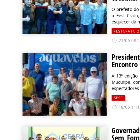
O prefeito do
a Fest Crat
esquecer da no
FESTCRATO 2
21/06 08:2
President
Encontro
A 13ª edição 
Mucuripe, co
espectadores 
SESC
18/06 11:1
Governado
Sem Fome