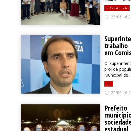
FORTALEZA
23/06 16:0
Superint
trabalho
em Comis
O Superintend
prol da popu
Municipal de F
IJF
22/06 16:0
Prefeit
município
sociedade
estadual