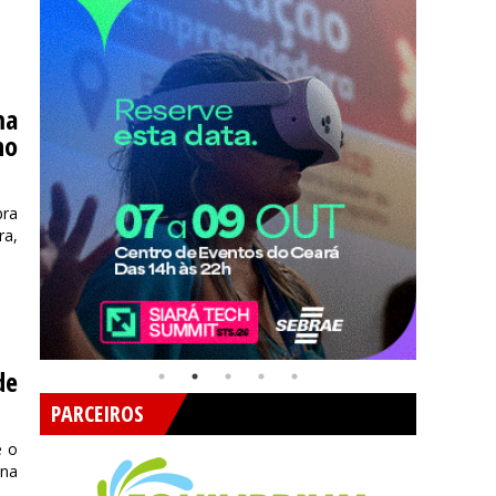
ma
no
pra
ra,
de
PARCEIROS
e o
 na