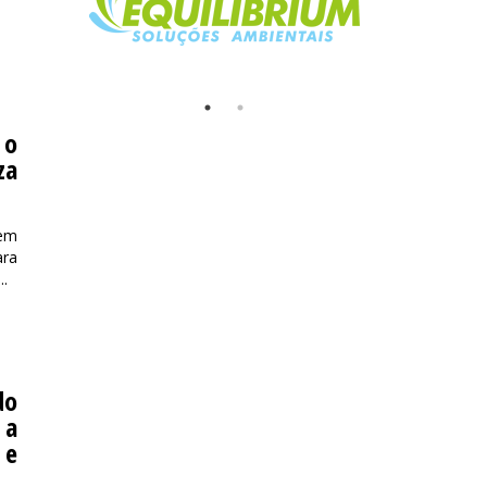
 o
za
 em
ara
..
do
 a
 e