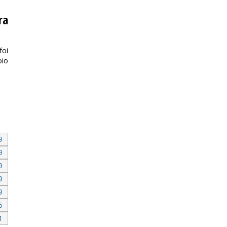
ra
foi
oio
.
9
9
9
9
9
5
1