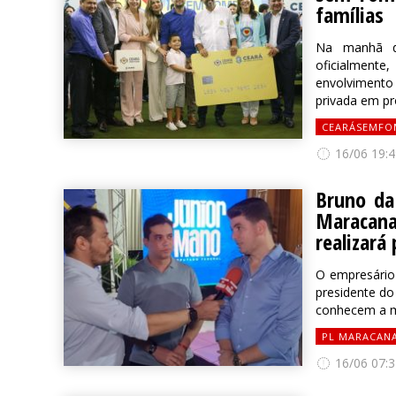
famílias
Na manhã de
oficialment
envolvimento 
privada em pro
CEARÁSEMFO
16/06 19:4
Bruno da
Maracana
realizará
O empresário 
presidente d
conhecem a min
PL MARACAN
16/06 07:3