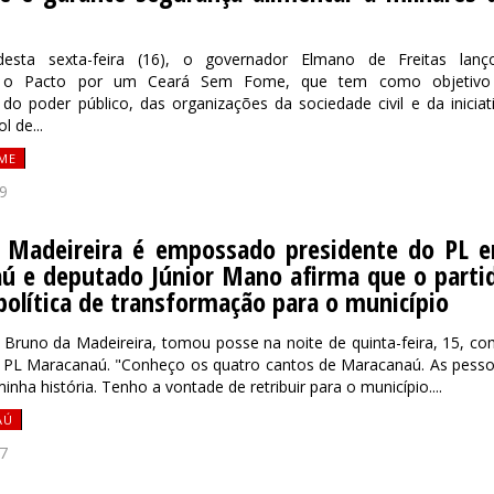
sta sexta-feira (16), o governador Elmano de Freitas lanç
e, o Pacto por um Ceará Sem Fome, que tem como objetivo
do poder público, das organizações da sociedade civil e da iniciat
l de...
ME
9
 Madeireira é empossado presidente do PL 
ú e deputado Júnior Mano afirma que o parti
 política de transformação para o município
Bruno da Madeireira, tomou posse na noite de quinta-feira, 15, c
o PL Maracanaú. "Conheço os quatro cantos de Maracanaú. As pess
ha história. Tenho a vontade de retribuir para o município....
AÚ
7