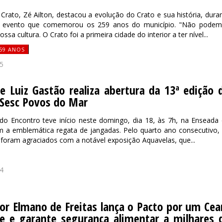
 Crato, Zé Ailton, destacou a evolução do Crato e sua história, dura
o, evento que comemorou os 259 anos do município. "Não pode
ssa cultura. O Crato foi a primeira cidade do interior a ter nível...
59 ANOS
5
e Luiz Gastão realiza abertura da 13ª edição 
 Sesc Povos do Mar
do Encontro teve início neste domingo, dia 18, às 7h, na Enseada
m a emblemática regata de jangadas. Pelo quarto ano consecutivo,
foram agraciados com a notável exposição Aquavelas, que...
4
r Elmano de Freitas lança o Pacto por um Cea
 e garante segurança alimentar a milhares 