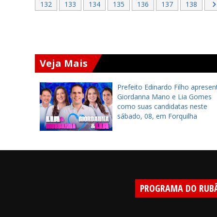
132
133
134
135
136
137
138
Veja Mais
a inaugura
Prefeito Edinardo Filho apresen
ra
Giordanna Mano e Lia Gomes
tes em
como suas candidatas neste
sábado, 08, em Forquilha
PROGRAMA DO RUB