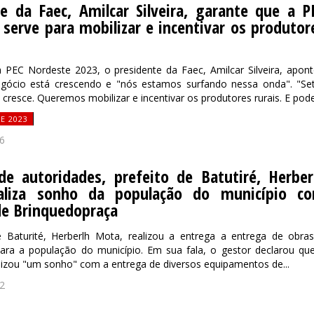
e da Faec, Amilcar Silveira, garante que a P
serve para mobilizar e incentivar os produtor
 PEC Nordeste 2023, o presidente da Faec, Amilcar Silveira, apon
gócio está crescendo e "nós estamos surfando nessa onda". "Se
a cresce. Queremos mobilizar e incentivar os produtores rurais. E pode.
E 2023
6
de autoridades, prefeito de Batutiré, Herber
aliza sonho da população do município c
de Brinquedopraça
e Baturité, Herberlh Mota, realizou a entrega a entrega de obra
para a população do município. Em sua fala, o gestor declarou qu
alizou "um sonho" com a entrega de diversos equipamentos de...
2