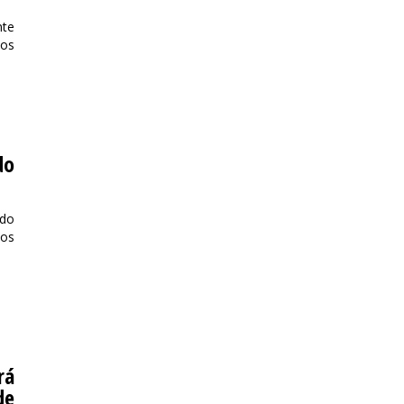
nte
mos
do
 do
 os
rá
de