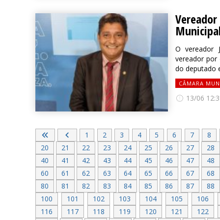
Vereado
Municipa
O vereador 
vereador por 
do deputado e
CÂMARA MUN
13/06 12:3
1
2
3
4
5
6
7
8
20
21
22
23
24
25
26
27
28
40
41
42
43
44
45
46
47
48
60
61
62
63
64
65
66
67
68
80
81
82
83
84
85
86
87
88
100
101
102
103
104
105
106
116
117
118
119
120
121
122