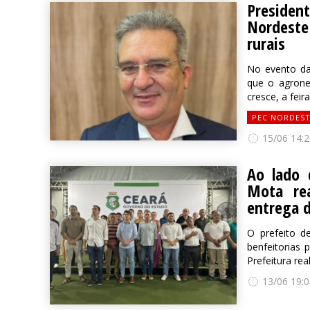
President
Nordeste 
rurais
No evento da
que o agrone
cresce, a feir
PEC NORDEST
15/06 14:2
Ao lado 
Mota re
entrega 
O prefeito d
benfeitorias 
Prefeitura re
13/06 19:0