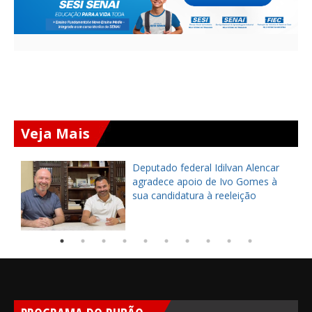
Veja Mais
Deputado federal Idilvan Alencar
o
agradece apoio de Ivo Gomes à
sua candidatura à reeleição