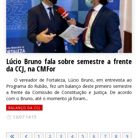
Lúcio Bruno fala sobre semestre a frente
da CCJ, na CMFor
O vereador de Fortaleza, Lúcio Bruno, em entrevista ao
Programa do Rubão, fez um balanço deste primeiro semestre
a frente da Comissão de Constituição e Justiça. De acordo
com o Bruno, até o momento já foram...
BALANÇO DA CCJ
13/07 14:15
1
2
3
4
5
6
7
8
9