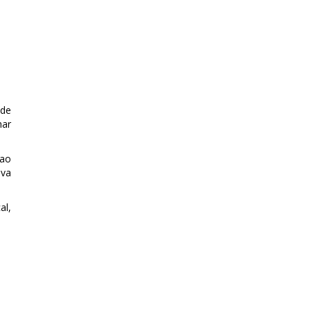
 de
har
 ao
iva
al,