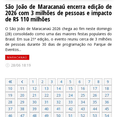
São João de Maracanaú encerra edição de
2026 com 3 milhões de pessoas e impacto
de R$ 110 milhões
O São João de Maracanaú 2026 chega ao fim neste domingo
(28) consolidado como uma das maiores festas populares do
Brasil. Em sua 21ª edição, o evento reuniu cerca de 3 milhões
de pessoas durante 30 dias de programação no Parque de
Eventos...
MARACANAÚ
28/06 18:19
1
2
3
4
5
6
7
8
9
10
11
12
13
14
15
16
17
18
19
20
21
22
23
24
25
26
27
28
29
30
31
32
33
34
35
36
37
38
39
40
41
42
43
44
45
46
47
48
49
50
51
52
53
54