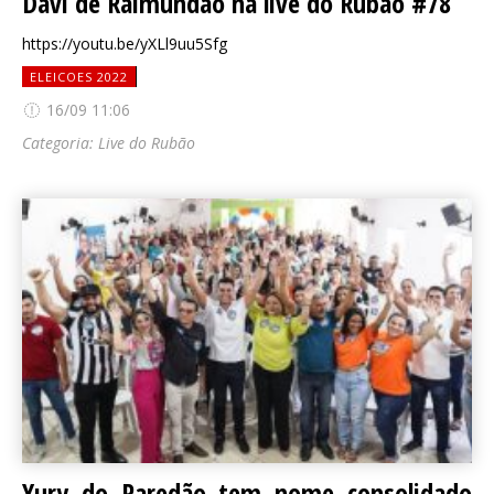
Davi de Raimundão na live do Rubão #78
https://youtu.be/yXLl9uu5Sfg
ELEICOES 2022
16/09 11:06
Categoria:
Live do Rubão
Yury do Paredão tem nome consolidado