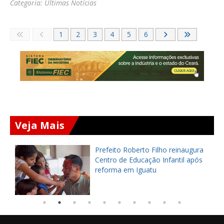
Categoria:
Últimas Notícias
1
2
3
4
5
6
Veja Mais
Prefeito Roberto Filho reinaugura
Centro de Educação Infantil após
reforma em Iguatu