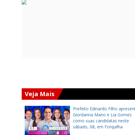
Veja Mais
a inaugura
Prefeito Edinardo Filho apresen
ra
Giordanna Mano e Lia Gomes
tes em
como suas candidatas neste
sábado, 08, em Forquilha