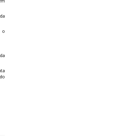
 em
 da
, o
 da
nta
 do