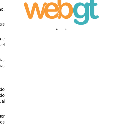
ho,
ais
a e
vel
ia,
ia,
ado
 do
ual
uer
dos