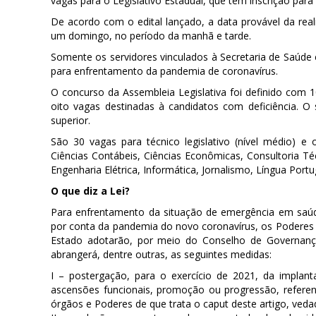
vagas para o Legislativo Estadual, que tem inscrição para
De acordo com o edital lançado, a data provável da reali
um domingo, no período da manhã e tarde.
Somente os servidores vinculados à Secretaria de Saúde e
para enfrentamento da pandemia de coronavírus.
O concurso da Assembleia Legislativa foi definido com 
oito vagas destinadas à candidatos com deficiência. O s
superior.
São 30 vagas para técnico legislativo (nível médio) e 
Ciências Contábeis, Ciências Econômicas, Consultoria Técn
Engenharia Elétrica, Informática, Jornalismo, Língua Port
O que diz a Lei?
Para enfrentamento da situação de emergência em saú
por conta da pandemia do novo coronavírus, os Poderes E
Estado adotarão, por meio do Conselho de Governança 
abrangerá, dentre outras, as seguintes medidas:
I – postergação, para o exercício de 2021, da implan
ascensões funcionais, promoção ou progressão, referen
órgãos e Poderes de que trata o caput deste artigo, veda