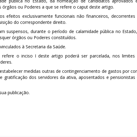
dade pública no Estado, da nomeação de candidatos aprovados
 órgãos ou Poderes a que se refere o caput deste artigo.
 os efeitos exclusivamente funcionais não financeiros, decorrentes
isição do correspondente direito.
icam suspensos, durante o período de calamidade pública no Estado
isquer órgãos ou Poderes constituídos.
 vinculados à Secretaria da Saúde.
efere o inciso I deste artigo poderá ser parcelada, nos limites
oderes.
 estabelecer medidas outras de contingenciamento de gastos por co
de gratificação dos servidores da ativa, aposentados e pensionistas
sua publicação.