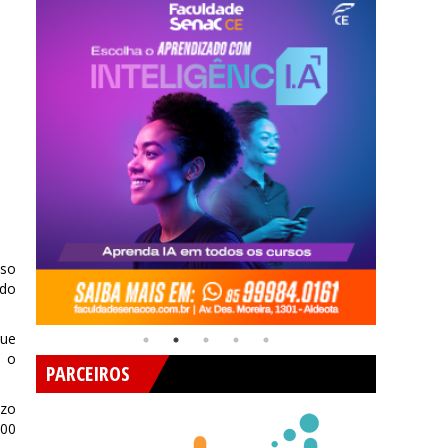
nso
 do
que
, o
PARCEIROS
azo
100