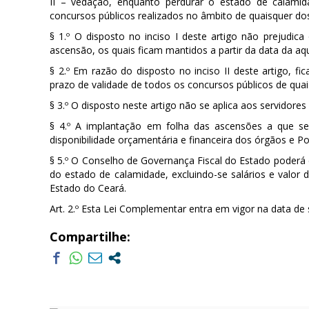
II – vedação, enquanto perdurar o estado de calami
concursos públicos realizados no âmbito de quaisquer dos
§ 1.º O disposto no inciso I deste artigo não prejudica
ascensão, os quais ficam mantidos a partir da data da aqu
§ 2.º Em razão do disposto no inciso II deste artigo, f
prazo de validade de todos os concursos públicos de qua
§ 3.º O disposto neste artigo não se aplica aos servidores
§ 4.º A implantação em folha das ascensões a que se r
disponibilidade orçamentária e financeira dos órgãos e P
§ 5.º O Conselho de Governança Fiscal do Estado poderá
do estado de calamidade, excluindo-se salários e valor 
Estado do Ceará.
Art. 2.º Esta Lei Complementar entra em vigor na data de 
Compartilhe: