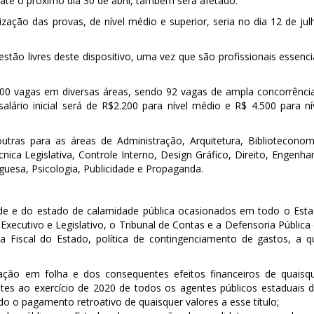
 até o próximo dia 30 de abril, também será afetado.
zação das provas, de nível médio e superior, seria no dia 12 de jul
stão livres deste dispositivo, uma vez que são profissionais essenci
100 vagas em diversas áreas, sendo 92 vagas de ampla concorrênci
alário inicial será de R$2.200 para nível médio e R$ 4.500 para ní
outras para as áreas de Administração, Arquitetura, Biblioteconom
ica Legislativa, Controle Interno, Design Gráfico, Direito, Engenhar
uguesa, Psicologia, Publicidade e Propaganda.
de e do estado de calamidade pública ocasionados em todo o Est
xecutivo e Legislativo, o Tribunal de Contas e a Defensoria Pública
Fiscal do Estado, política de contingenciamento de gastos, a q
tação em folha e dos consequentes efeitos financeiros de quaisq
tes ao exercício de 2020 de todos os agentes públicos estaduais 
do o pagamento retroativo de quaisquer valores a esse título;