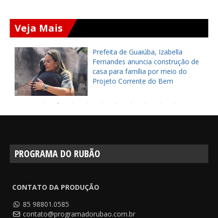
Veja Mais
Prefeita de Guaiúba, Izabella
Fernandes anuncia construção de
casa para família por meio do
Projeto Corrente do Bem
PROGRAMA DO RUBÃO
CONTATO DA PRODUÇÃO
85 98801.0585
contato@programadorubao.com.br