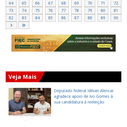
64
65
66
67
68
69
70
71
72
73
74
75
76
77
78
79
80
81
82
83
84
85
86
87
88
89
90
Veja Mais
Deputado federal Idilvan Alencar
o
agradece apoio de Ivo Gomes à
sua candidatura à reeleição