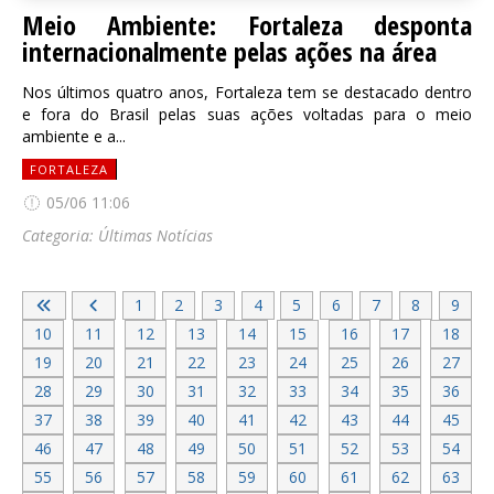
Meio Ambiente: Fortaleza desponta
internacionalmente pelas ações na área
Nos últimos quatro anos, Fortaleza tem se destacado dentro
e fora do Brasil pelas suas ações voltadas para o meio
ambiente e a...
FORTALEZA
05/06 11:06
Categoria:
Últimas Notícias
1
2
3
4
5
6
7
8
9
10
11
12
13
14
15
16
17
18
19
20
21
22
23
24
25
26
27
28
29
30
31
32
33
34
35
36
37
38
39
40
41
42
43
44
45
46
47
48
49
50
51
52
53
54
55
56
57
58
59
60
61
62
63