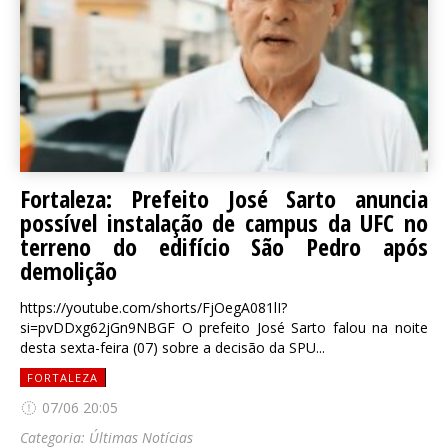
Fortaleza: Prefeito José Sarto anuncia
possível instalação de campus da UFC no
terreno do edifício São Pedro após
demolição
https://youtube.com/shorts/FjOegA081lI?
si=pvDDxg62jGn9NBGF O prefeito José Sarto falou na noite
desta sexta-feira (07) sobre a decisão da SPU...
FORTALEZA
07/06 20:05
Categoria:
Últimas Notícias