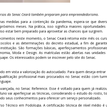
cursos do Senac Ceará também preparam para empreendedorismo.
as medidas para a contenção da pandemia, espera-se que diver
róximos meses. Na prática, isso significa maiores oportunidades
ciso estar bem preparado para aproveitar as chances que surgirem.
hecimentos neste momento, o Senac Ceará retoma este mês os cur
ocolos e as determinações do decreto estadual, a fim de garanti
nstituição. São formações básicas, aperfeiçoamentos profissionai
onomia, Moda e Design. As matrículas estão abertas nas unidades
uape. Os interessados podem se inscrever pelo site do Senac.
do em vista a valorização do autocuidado. Para quem deseja entrar
qualificação profissional mais procurados no Senac estão com tur
nguape.
vançada, no Senac Reference. Esse é voltado para quem já realizo
luno vai aperfeiçoar as técnicas, considerando o estudo do rosto, t
ando seus conhecimentos para oferecer um serviço personalizado.
so Técnico em Podologia. A certificação técnica de nível médio é