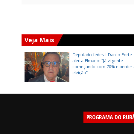
Veja Mais
vo:
Deputado federal Danilo Forte
e
alerta Elmano: “Já vi gente
começando com 70% e perder 
eleição”
PROGRAMA DO RUB