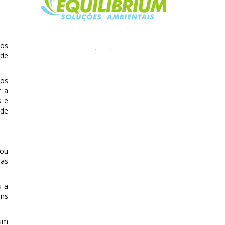
sos
 de
sos
r a
s e
 de
 ou
mas
u a
ons
 um