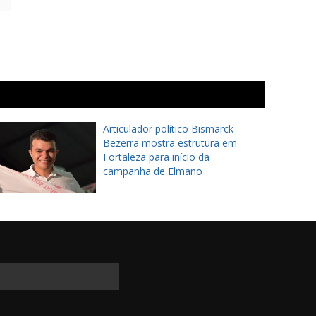
Articulador político Bismarck
Bezerra mostra estrutura em
Fortaleza para início da
campanha de Elmano