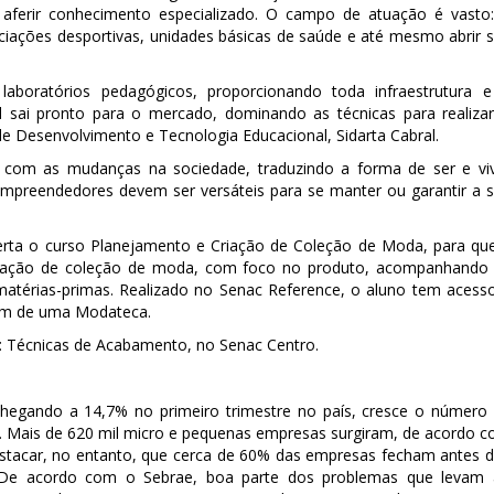
r aferir conhecimento especializado. O campo de atuação é vasto
sociações desportivas, unidades básicas de saúde e até mesmo abrir 
s laboratórios pedagógicos, proporcionando toda infraestrutura 
l sai pronto para o mercado, dominando as técnicas para realiza
de Desenvolvimento e Tecnologia Educacional, Sidarta Cabral.
com as mudanças na sociedade, traduzindo a forma de ser e vi
empreendedores devem ser versáteis para se manter ou garantir a 
oferta o curso Planejamento e Criação de Coleção de Moda, para q
a criação de coleção de moda, com foco no produto, acompanhando
atérias-primas. Realizado no Senac Reference, o aluno tem acess
além de uma Modateca.
: Técnicas de Acabamento, no Senac Centro.
hegando a 14,7% no primeiro trimestre no país, cresce o número
 Mais de 620 mil micro e pequenas empresas surgiram, de acordo 
destacar, no entanto, que cerca de 60% das empresas fecham antes 
 De acordo com o Sebrae, boa parte dos problemas que levam