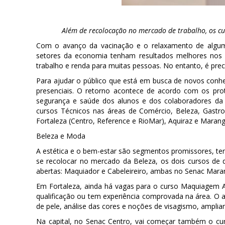
Além de recolocação no mercado de trabalho, os 
Com o avanço da vacinação e o relaxamento de algum
setores da economia tenham resultados melhores nos p
trabalho e renda para muitas pessoas. No entanto, é pre
Para ajudar o público que está em busca de novos con
presenciais. O retorno acontece de acordo com os prot
segurança e saúde dos alunos e dos colaboradores da i
cursos Técnicos nas áreas de Comércio, Beleza, Gastr
Fortaleza (Centro, Reference e RioMar), Aquiraz e Marang
Beleza e Moda
A estética e o bem-estar são segmentos promissores, ten
se recolocar no mercado da Beleza, os dois cursos de 
abertas: Maquiador e Cabeleireiro, ambas no Senac Mara
Em Fortaleza, ainda há vagas para o curso Maquiagem A
qualificação ou tem experiência comprovada na área. O a
de pele, análise das cores e noções de visagismo, ampli
Na capital, no Senac Centro, vai começar também o cur