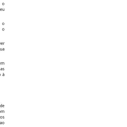
: o
seu
e o
r o
ver
sua
uem
 as
o à
 de
com
dos
 ao