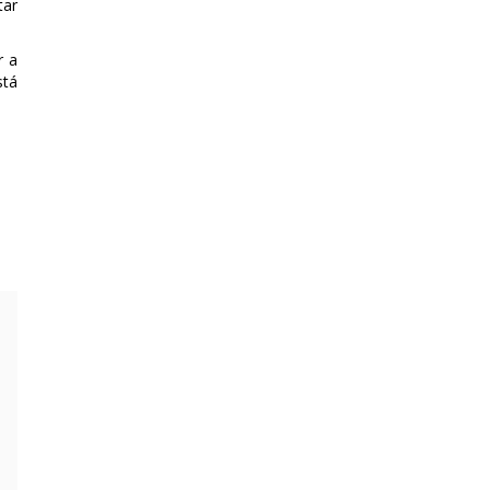
tar
r a
stá