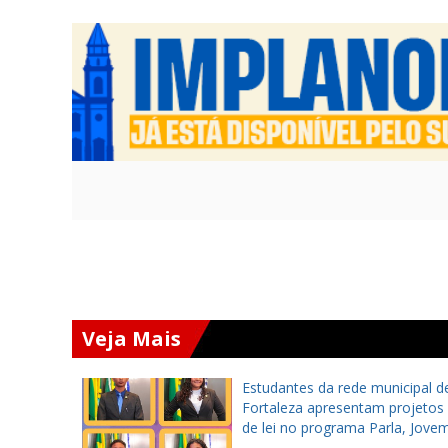
Veja Mais
eiro se
Estudantes da rede municipal d
rio
Fortaleza apresentam projetos
r projeto
de lei no programa Parla, Jovem