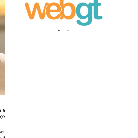
a a
eço
ser
 II