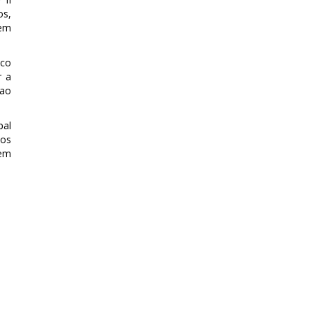
os,
 em
ico
r a
 ao
pal
dos
 em