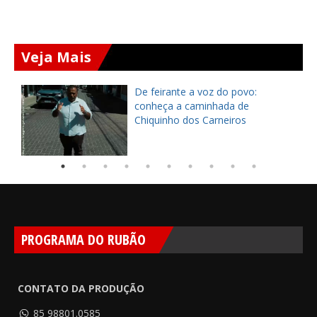
Veja Mais
ça
De feirante a voz do povo:
pe
conheça a caminhada de
Chiquinho dos Carneiros
PROGRAMA DO RUBÃO
CONTATO DA PRODUÇÃO
85 98801.0585