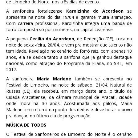
de Limoeiro do Norte, nos três dias de evento.
A sanfoneira fortalezense
Karolzinha do Acordeon
se
apresenta na noite do dia 19/04 e garante muita animação.
Com carreira profissional, Karolzinha integra uma banda de
forró composta só por mulheres, na capital cearense.
A pequena
Cecília do Acordeon
, de Redenção (CE), toca na
noite de sexta-feira, 20/04, e vem pra mostrar que talento não
tem idade. Revelação no cenário do forró raiz, com apenas 10
anos, ela se dedica tanto à sanfona que já ganhou destaque
nacional, como atração do Programa da Eliana, no SBT, em
2017.
A sanfoneira
Maria Marlene
também se apresenta no
Festival de Limoeiro, na noite de sábado, 21/04. Natural de
Russas (CE), ela recebeu, em março deste ano, o título de
Cidadã Aracatiense, da câmara municipal de Aracati, cidade
onde mora há 30 anos. Acostumada aos palcos, Maria
Marlene tem o forró na ponta dos dedos e deve botar o povo
pra dançar, no último dia de programação.
MÚSICA DE TODOS
O Festival de Sanfoneiros de Limoeiro do Norte é o cenário