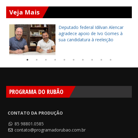
Veja Mais
Deputado federal Idilvan Alencar
o
agradece apoio de Ivo Gomes à
sua candidatura à reeleição
PROGRAMA DO RUBÃO
CONTATO DA PRODUÇÃO
85 98801.0585
contato@programadorubao.com.br