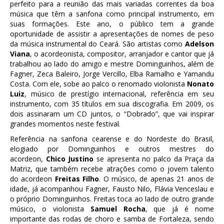
perfeito para a reunião das mais variadas correntes da boa
música que têm a sanfona como principal instrumento, em
suas formações. Este ano, o público tem a grande
oportunidade de assistir a apresentações de nomes de peso
da música instrumental do Ceará. São artistas como
Adelson
Viana
, o acordeonista, compositor, arranjador e cantor que já
trabalhou ao lado do amigo e mestre Dominguinhos, além de
Fagner, Zeca Baleiro, Jorge Vercillo, Elba Ramalho e Yamandu
Costa. Com ele, sobe ao palco o renomado violonista
Nonato
Luiz
, músico de prestígio internacional, referência em seu
instrumento, com 35 títulos em sua discografia. Em 2009, os
dois assinaram um CD juntos, o “Dobrado”, que vai inspirar
grandes momentos neste festival.
Referência na sanfona cearense e do Nordeste do Brasil,
elogiado por Dominguinhos e outros mestres do
acordeon,
Chico Justino
se apresenta no palco da Praça da
Matriz, que também recebe atrações como o jovem talento
do acordeon
Freitas Filho
. O músico, de apenas 21 anos de
idade, já acompanhou Fagner, Fausto Nilo, Flávia Venceslau e
o próprio Dominguinhos. Freitas toca ao lado de outro grande
músico, o violonista
Samuel Rocha
, que já é nome
importante das rodas de choro e samba de Fortaleza, sendo