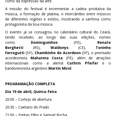
como da expressão da arte.
A missão do festival é incrementar a cadeia produtiva da
música, a formação de plateia, o intercâmbio entre músicos
de diferentes regiões e estilos, mostrando a sanfona como
protagonista da boa música.
O evento já se consagrou no calendário cultural do Ceará,
tendo recebido, ao longo das suas edições, nomes
como
Dominguinhos
(PE),
Renato
Borghetti
(RS),
Waldonys
(CE),
Toninho
Ferragutti
(SP),
Chambinho do Acordeon
(SP), o premiado
acordeonista
Mahatma Costa
(PE), além de atrações
internacionais como a alemã
Cathrin Pfeifer
e o
bandoneonista argentino
Martín Mirol
.
PROGRAMAÇÃO COMPLETA
Dia 19 de abril, Quinta-feira
20:00 – Cortejo de abertura
20:30 – Caetano do Prado
21:00 – Freitas Filho e Samuel Rocha