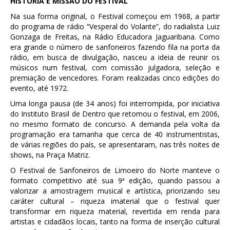
HISTÓRIA E MISSÃO DO FESTIVAL
Na sua forma original, o Festival começou em 1968, a partir
do programa de rádio “Vesperal do Volante”, do radialista Luiz
Gonzaga de Freitas, na Rádio Educadora Jaguaribana. Como
era grande o número de sanfoneiros fazendo fila na porta da
rádio, em busca de divulgação, nasceu a ideia de reunir os
músicos num festival, com comissão julgadora, seleção e
premiação de vencedores. Foram realizadas cinco edições do
evento, até 1972.
Uma longa pausa (de 34 anos) foi interrompida, por iniciativa
do Instituto Brasil de Dentro que retomou o festival, em 2006,
no mesmo formato de concurso. A demanda pela volta da
programação era tamanha que cerca de 40 instrumentistas,
de várias regiões do país, se apresentaram, nas três noites de
shows, na Praça Matriz.
O Festival de Sanfoneiros de Limoeiro do Norte manteve o
formato competitivo até sua 9ª edição, quando passou a
valorizar a amostragem musical e artística, priorizando seu
caráter cultural – riqueza imaterial que o festival quer
transformar em riqueza material, revertida em renda para
artistas e cidadãos locais, tanto na forma de inserção cultural