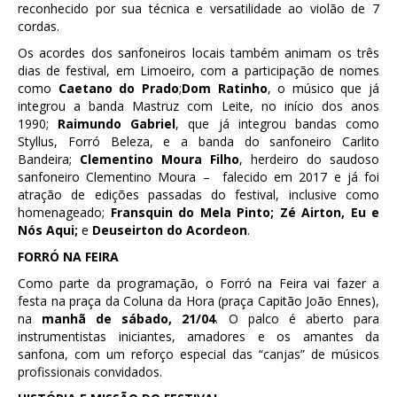
reconhecido por sua técnica e versatilidade ao violão de 7
cordas.
Os acordes dos sanfoneiros locais também animam os três
dias de festival, em Limoeiro, com a participação de nomes
como
Caetano do Prado
;
Dom Ratinho
, o músico que já
integrou a banda Mastruz com Leite, no início dos anos
1990;
Raimundo Gabriel
, que já integrou bandas como
Styllus, Forró Beleza, e a banda do sanfoneiro Carlito
Bandeira;
Clementino Moura Filho
, herdeiro do saudoso
sanfoneiro Clementino Moura – falecido em 2017 e já foi
atração de edições passadas do festival, inclusive como
homenageado;
Fransquin do Mela Pinto; Zé Airton, Eu e
Nós Aqui;
e
Deuseirton do Acordeon
.
FORRÓ NA FEIRA
Como parte da programação, o Forró na Feira vai fazer a
festa na praça da Coluna da Hora (praça Capitão João Ennes),
na
manhã de sábado, 21/04
. O palco é aberto para
instrumentistas iniciantes, amadores e os amantes da
sanfona, com um reforço especial das “canjas” de músicos
profissionais convidados.