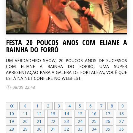
FESTA 20 POUCOS ANOS COM ELIANE A
RAINHA DO FORRÓ
UM VERDADEIRO SHOW, 20 POUCOS ANOS DE SUCESSOS
COM ELIANE A RAINHA DO FORRÓ, UMA SUPER
APRESENTAÇÃO PARA A GALERA DE FORTALEZA, VOCÊ QUE
ESTÁ NA NET CONFERE NO WEBFEST.
08/09 22:48
1
2
3
4
5
6
7
8
9
10
11
12
13
14
15
16
17
18
19
20
21
22
23
24
25
26
27
28
29
30
31
32
33
34
35
36