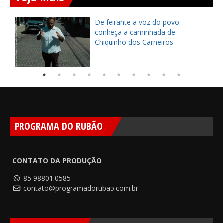
ça
De feirante a voz do povo:
pe
conheça a caminhada de
Chiquinho dos Carneiros
PROGRAMA DO RUBÃO
CONTATO DA PRODUÇÃO
85 98801.0585
contato@programadorubao.com.br