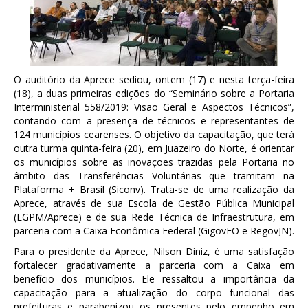
O auditório da Aprece sediou, ontem (17) e nesta
ter
ça-feira
(18), a duas primeiras edições do “Seminário sobre a Portaria
Interministerial 558/2019: Visão Geral e Aspectos Técnicos”,
contando com a presença de técnicos e representantes de
124 municípios cearenses. O objetivo da capacitação, que
ter
á
outra turma
quinta
-feira (20), em Juazeiro do Norte, é orientar
os municípios sobre as inovações trazidas pela Portaria no
âmbito das Transferências Voluntárias que tramitam na
Plataforma + Brasil (Siconv). Trata-se de uma realização da
Aprece, através de sua Escola de Gestão Pública Municipal
(EGPM/Aprece) e de sua Rede Técnica de Infraestrutura, em
parceria com a Caixa Econômica Federal (GigovFO e RegovJN).
Para o presidente da Aprece, Nilson Diniz, é uma satisfação
fortalecer gradativamente a parceria com a Caixa em
benefício dos municípios. Ele ressaltou a importância da
capacitação para a atualização do corpo funcional das
prefeituras e parabenizou os presentes pelo empenho em