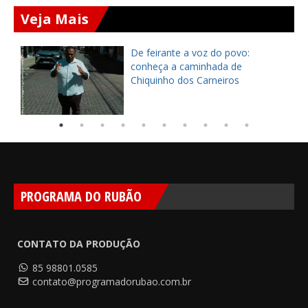
Veja Mais
ça
De feirante a voz do povo:
pe
conheça a caminhada de
Chiquinho dos Carneiros
PROGRAMA DO RUBÃO
CONTATO DA PRODUÇÃO
85 98801.0585
contato@programadorubao.com.br