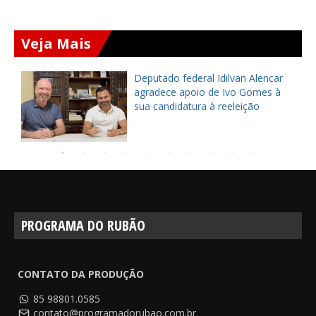
Veja Mais
Deputado federal Idilvan Alencar
o
agradece apoio de Ivo Gomes à
sua candidatura à reeleição
PROGRAMA DO RUBÃO
CONTATO DA PRODUÇÃO
85 98801.0585
contato@programadorubao.com.br