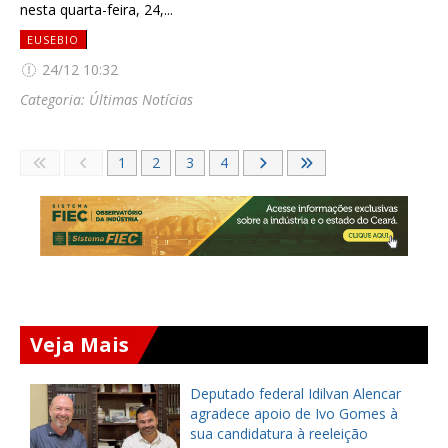
nesta quarta-feira, 24,...
EUSEBIO
24/12 10:32
Categoria:
Últimas Notícias
1
2
3
4
Veja Mais
Deputado federal Idilvan Alencar
o
agradece apoio de Ivo Gomes à
sua candidatura à reeleição