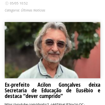
05/05 10:52
Categoria:
Últimas Notícias
Ex-prefeito Acilon Gonçalves deixa
Secretaria de Educação de Eusébio e
destaca “dever cumprido”
https://youtube.com/shorts/1_oA65XnaUE?si=1ri-OC-