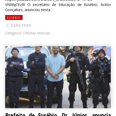
VNWqCEzRl O secretário de Educação de Eusébio, Acilon
Gonçalves, anunciou nesta...
EUSEBIO
02/04 19:04
Categoria:
Últimas Notícias
Prefeito de Eusébio, Dr. Júnior, anuncia