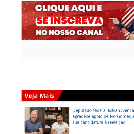
Veja Mais
umi
Deputado federal Idilvan Alenca
amentação
agradece apoio de Ivo Gomes 
ega
sua candidatura à reeleição
 da AMT