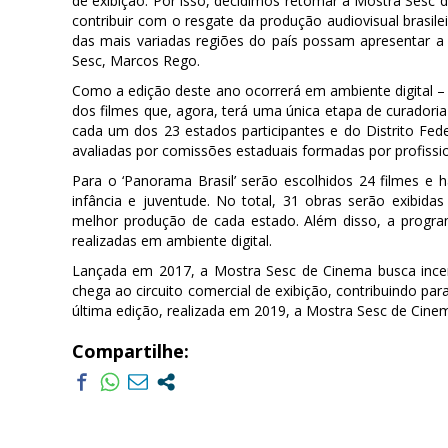
de exibição. Por isso, decidimos retomar a Mostra Sesc
contribuir com o resgate da produção audiovisual brasil
das mais variadas regiões do país possam apresentar a 
Sesc, Marcos Rego.
Como a edição deste ano ocorrerá em ambiente digital – 
dos filmes que, agora, terá uma única etapa de curadori
cada um dos 23 estados participantes e do Distrito Fede
avaliadas por comissões estaduais formadas por profissio
Para o ‘Panorama Brasil’ serão escolhidos 24 filmes e 
infância e juventude. No total, 31 obras serão exibi
melhor produção de cada estado. Além disso, a progr
realizadas em ambiente digital.
Lançada em 2017, a Mostra Sesc de Cinema busca incenti
chega ao circuito comercial de exibição, contribuindo p
última edição, realizada em 2019, a Mostra Sesc de Cin
Compartilhe: