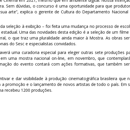
 de Cinema em 2021, mesmo que em ambiente digital. Nossa intençã
eira. Sem dúvidas, o concurso é uma oportunidade para que produto
sua arte”, explica o gerente de Cultura do Departamento Nacional
da seleção à exibição – foi feita uma mudança no processo de esco
a estadual. Uma das novidades desta edição é a seleção de um filme
ral, o que traz uma pluralidade ainda maior à Mostra. As obras se
nais do Sesc e especialistas convidados.
haverá uma curadoria especial para eleger outras sete produções p
das em uma mostra nacional on-line, em novembro, que contemplar
amação do evento contará com ações formativas, que também se
var e dar visibilidade à produção cinematográfica brasileira que 
ara a promoção e o lançamento de novos artistas de todo o país. Em 
ema recebeu 1200 produções.