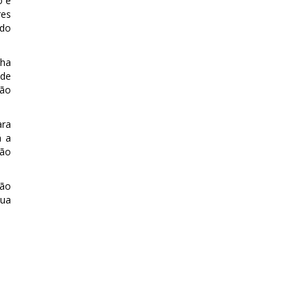
o é
res
 do
lha
 de
rão
ara
á a
rão
não
sua