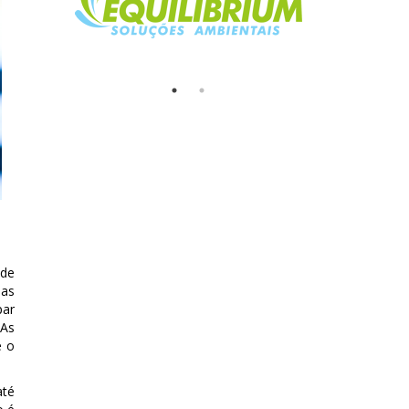
 de
das
par
 As
é o
até