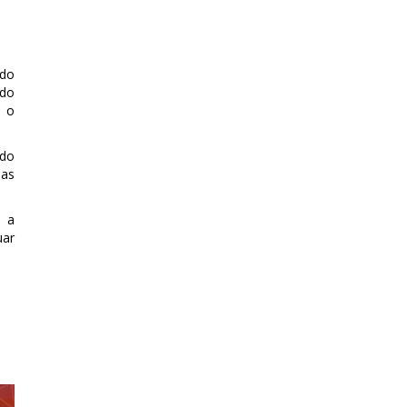
 do
 do
e o
ndo
das
u a
uar