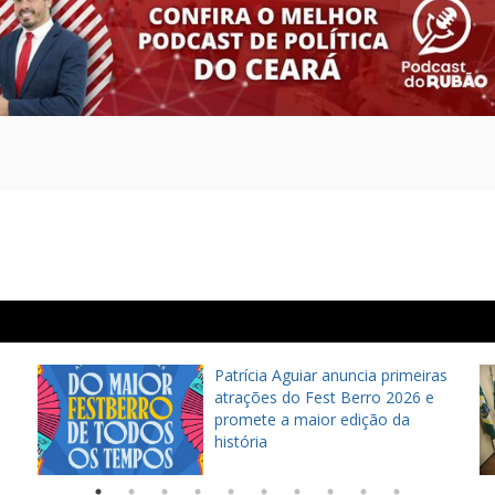
Patrícia Aguiar anuncia primeiras
atrações do Fest Berro 2026 e
promete a maior edição da
história