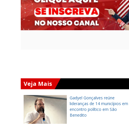
Veja Mais
ederal
Gadyel Gonçalves reúne
ra
lideranças de 14 municípios em
e Lins ao
encontro político em São
Benedito