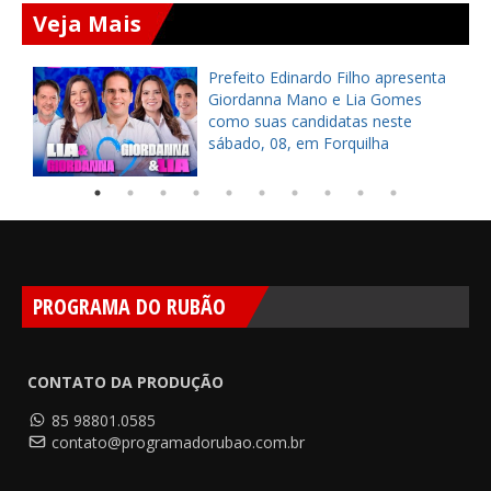
Veja Mais
a
Prefeito Edinardo Filho apresenta
s
Giordanna Mano e Lia Gomes
como suas candidatas neste
sábado, 08, em Forquilha
PROGRAMA DO RUBÃO
CONTATO DA PRODUÇÃO
85 98801.0585
contato@programadorubao.com.br