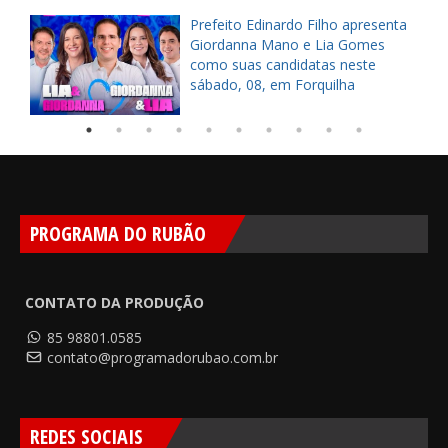
a
Prefeito Edinardo Filho apresenta
s
Giordanna Mano e Lia Gomes
como suas candidatas neste
sábado, 08, em Forquilha
PROGRAMA DO RUBÃO
CONTATO DA PRODUÇÃO
85 98801.0585
contato@programadorubao.com.br
REDES SOCIAIS