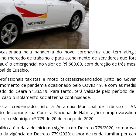
ocasionada pela pandemia do novo coronavírus que tem atingi
no mercado de trabalho e para atendimento de servidores que fo
o auxílio emergencial no valor de R$ 600,00, com duração de três mes
al de Eusébio.
profissionais taxistas e moto taxistascredenciados junto ao Gove
m o momento de pandemia ocasionado pelo COVID-19, e com as medi
o do Ceará nº 33.519. Para tanto, terá validade pelo período de
, caso o isolamento social tenha continuidade.
 estar credenciado junto à Autarquia Municipal de Trânsito – A
 de cópiade sua Carteira Nacional de Habilitação; comprovarvalid
Decreto Municipal nº 779 de 20 de março de 2020.
lido até a data de início da vigência do Decreto 779/2020; comprova
io da vigência do Decreto 779/2020; dispor de renda familiar per cap