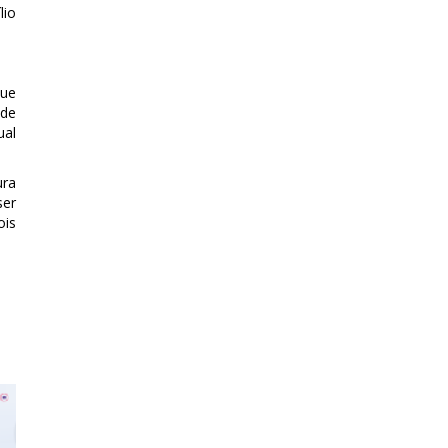
lio
que
 de
ual
ura
ser
ois