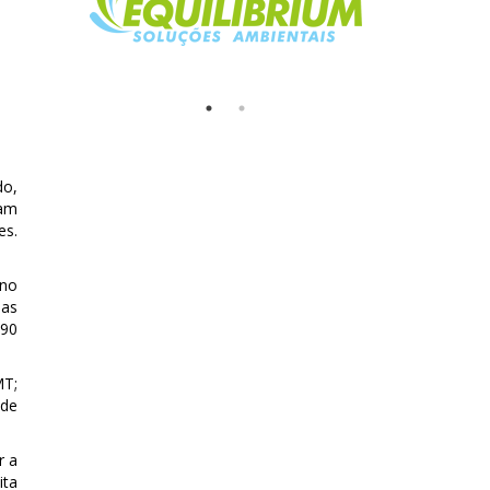
do,
ram
es.
rno
das
 90
MT;
ade
r a
ita