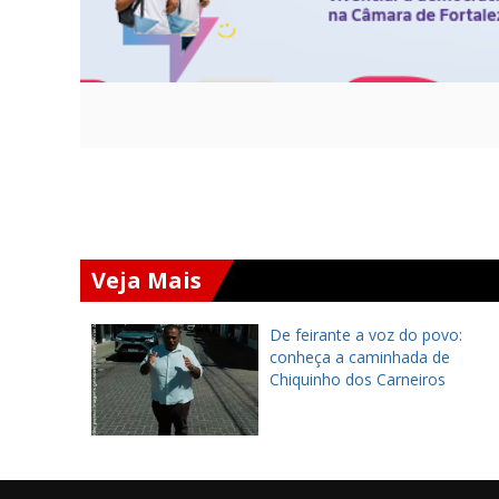
Veja Mais
ará
De feirante a voz do povo:
 Chapada
conheça a caminhada de
 encontro
Chiquinho dos Carneiros