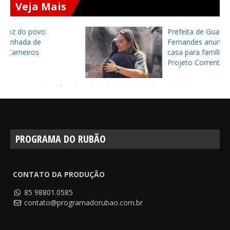
Veja Mais
Prefeita de Guaiúba, Izabella
Fernandes anuncia construção de
casa para família por meio do
Projeto Corrente do Bem
PROGRAMA DO RUBÃO
CONTATO DA PRODUÇÃO
85 98801.0585
contato@programadorubao.com.br