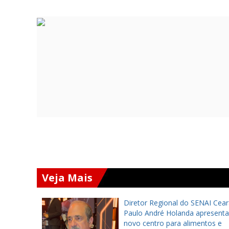
Veja Mais
rá
Diretor Regional do SENAI Cear
 estadual
Paulo André Holanda apresenta
rá vaga
novo centro para alimentos e