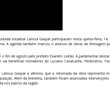
putada estadual Larissa Gaspar participaram nesta quinta-feira, 14,
ama. A agenda também marcou o anúncio de obras de drenagem p
é o fim de agosto pelo prefeito Evandro Leitão. A parlamentar desta
e vai beneficiar moradores do Luciano Cavalcante, Pindorama, Ta
m Larissa Gaspar e afirmou que a retomada da obra representa m
população. Além da Areninha, também foram anunciadas intervenções
a nos bairros da região.