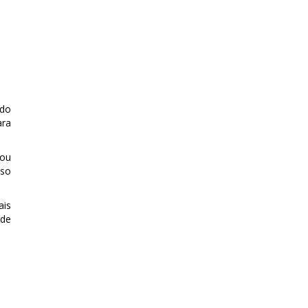
 do
ara
cou
sso
ais
 de