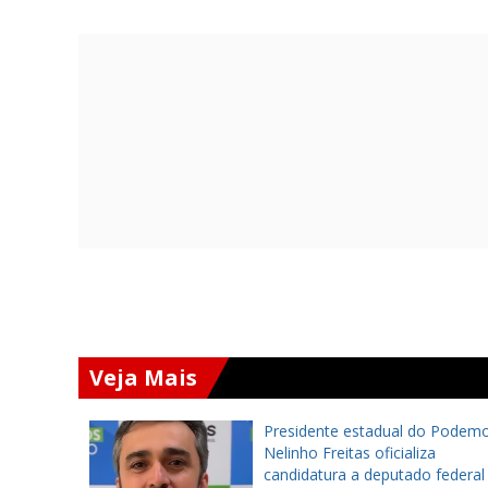
Veja Mais
to será
Presidente estadual do Podemo
ulo de
Nelinho Freitas oficializa
e na
candidatura a deputado federal