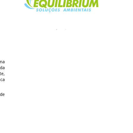
rma
 da
te,
eca
 de