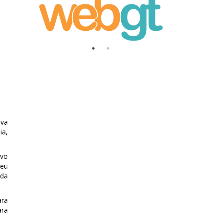
iva
ia,
ivo
seu
 da
ara
ara