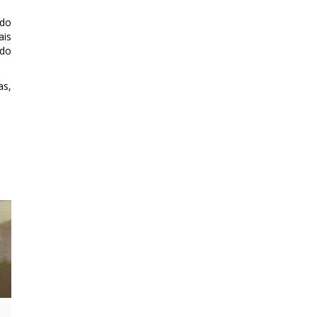
 do
ais
 do
as,