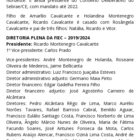
Nordeste. É ainda presidente do Conselho Deliberativo do
Sebrae/CE, com mandato até 2022.
Filho de Amarílio Cavalcante e Holandina Montenegro
Cavalcante, Ricardo Cavalcante é casado com Rosângela
Cavalcante e pai de três filhos: Natália, Ricardo e Vitor.
DIRETORIA PLENA DA FIEC – 2019/2024
Presidente:
Ricardo Montenegro Cavalcante
1º Vice-presidente: Carlos Prado
Vice-presidentes: André Montenegro de Holanda, Roseane
Oliveira de Medeiros, Jaime Bellicanta
Diretor administrativo: Luiz Francisco Juaçaba Esteves
Diretor administrativo adjunto: Germano Maia Pinto
Diretor financeiro: Edgar Gadelha Pereira Filho
Diretor financeiro adjunto: José Agostinho Carneiro de
Alcântara
Diretores: Pedro Alcântara Rêgo de Lima, Marco Aurélio
Norões Tavares, Rafael Barroso Cabral, Benildo Aguiar,
Francisco Eulálio Santiago Costa, Francisco Norberto de Lima
Oliveira, Ângelo Márcio Nunes de Oliveira, Maria de Fátima
Facundo Soares, José Antunes Fonseca da Mota, Carlos
Rubens Araújo Alencar, Francisco Oziná Lima Costa, André de