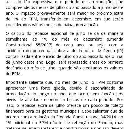
ter sido tão expressiva e o período de arrecadação, que
compreende os meses de julho do ano passado a junho deste
ano. O impacto provavelmente será maior no próximo extra
do 1% do FPM, transferido em dezembro, em que serão
considerados vários meses de baixa arrecadação.
O cálculo do repasse adicional de julho se dá de maneira
semelhante ao 1% do mês de dezembro (Emenda
Constitucional 55/2007) de cada ano, ou seja, com a
incidência do percentual sobre a do Imposto de Renda (IR)
contabilizada entre o início de julho do ano passado até o final
de junho deste ano. Logo, será repassado antes do primeiro
decêndio do mês de julho, quando são creditados os valores
do FPM.
Importante salienta que, no mês de julho, o FPM costuma
apresentar uma forte queda, devido à sazonalidade da
arrecadação ao longo do ano, que ocorre em função dos
níveis de atividade econômica típicos de cada período. Por
isso, o repasse extra de julho oferece um pouco de fôlego
financeiro para os gestores municipais. Cabe salientar que de
acordo com a redação da Emenda Constitucional 84/2014, ao
1% adicional do FPM não incide retenção do Fundeb, mas
trata-se de uma transferência constitucional e por isso devem