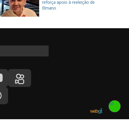
reforça apoio à reeleição de
Elmano