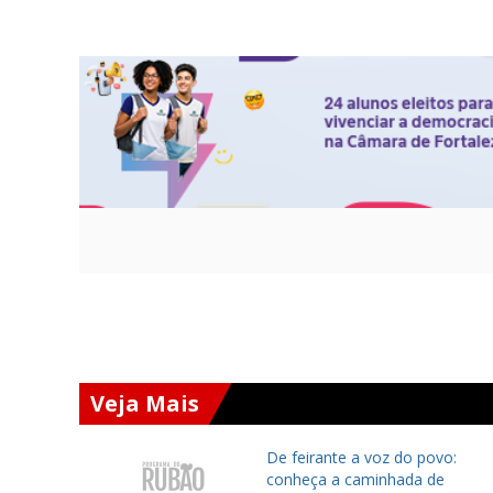
Veja Mais
ará
De feirante a voz do povo:
 Chapada
conheça a caminhada de