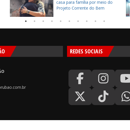
casa para família por meio do
Projeto Corrente do Bem
ÃO
REDES SOCIAIS
ÃO
rubao.com.br