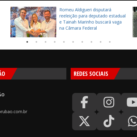
Romeu Aldigueri disputará
reeleição para deputado estadual
e Tainah Marinho buscará vaga
na Câmara Federal
ÃO
REDES SOCIAIS
ÃO
rubao.com.br