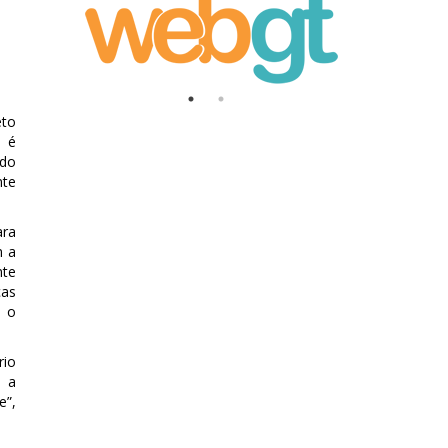
eto
o é
 do
nte
ara
m a
nte
ças
e o
rio
o a
e”,