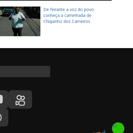
De feirante a voz do povo:
conheça a caminhada de
Chiquinho dos Carneiros