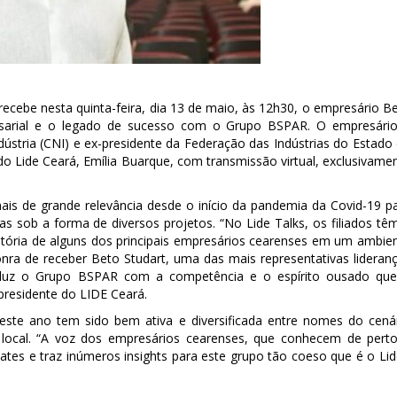
recebe nesta quinta-feira, dia 13 de maio, às 12h30, o empresário B
esarial e o legado de sucesso com o Grupo BSPAR. O empresári
stria (CNI) e ex-presidente da Federação das Indústrias do Estado
do Lide Ceará, Emília Buarque, com transmissão virtual, exclusivame
ais de grande relevância desde o início da pandemia da Covid-19 p
as sob a forma de diversos projetos. “No Lide Talks, os filiados tê
etória de alguns dos principais empresários cearenses em um ambie
ra de receber Beto Studart, uma das mais representativas lideran
onduz o Grupo BSPAR com a competência e o espírito ousado qu
 presidente do LIDE Ceará.
este ano tem sido bem ativa e diversificada entre nomes do cená
ocal. “A voz dos empresários cearenses, que conhecem de pert
bates e traz inúmeros insights para este grupo tão coeso que é o Lid