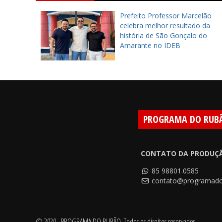
cipal de
Prefeito Professor Marcelão
rojetos
celebra melhor resultado da
a, Jovem!
história de São Gonçalo do
Amarante no IDEB
PROGRAMA DO RUB
CONTATO DA PRODUÇ
85 98801.0585
contato@programado
© 2020 - PROGRAMA DO RUBÃO. Todos os direitos reservados.